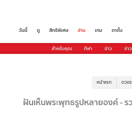
วันนี้
ดู
สิทธิพิเศษ
อ่าน
เกม
ตาตั้ง
สำหรับคุณ
กีฬา
ข่าว
ข่าว
หน้าแรก
ดวงร
ฝันเห็นพระพุทธรูปหลายองค์ - ร