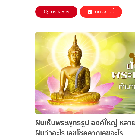
ตรวจหวย
ดูดวงวันนี้
ฝันเห็นพระพุทธรูป องค์ใหญ่ หลา
ฝันว่าอะไร เลขโชคลาภเลขอะไร