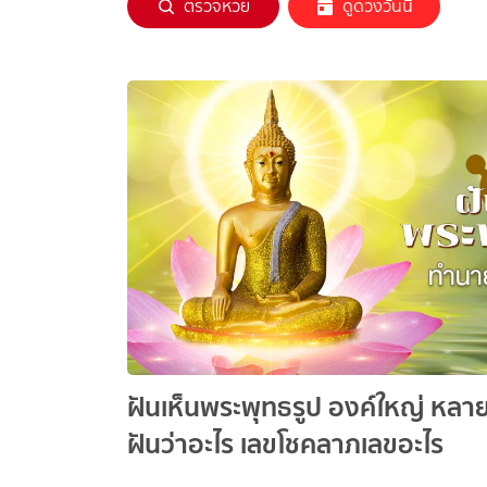
ตรวจหวย
ดูดวงวันนี้
ฝันเห็นพระพุทธรูป องค์ใหญ่ หลา
ฝันว่าอะไร เลขโชคลาภเลขอะไร