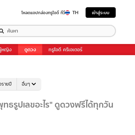
TH
เข้าสู่ระบบ
โหลดแอป
กล่องทรูไอดี ทีวี
ผู้หญิง
ดูดวง
ทรูไอดี ครีเอเตอร์
งรายปี
อื่นๆ
ุทธรูปเลขอะไร" ดูดวงฟรีได้ทุกวัน