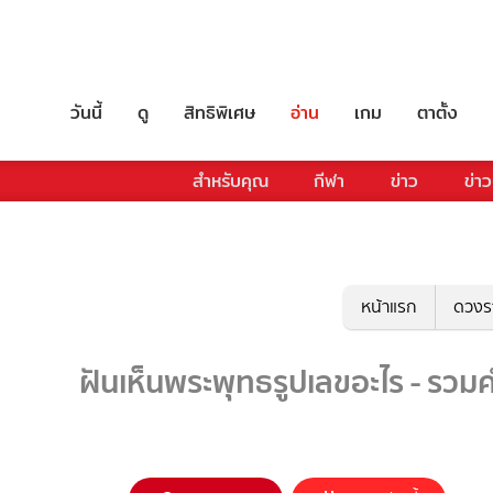
วันนี้
ดู
สิทธิพิเศษ
อ่าน
เกม
ตาตั้ง
สำหรับคุณ
กีฬา
ข่าว
ข่าว
หน้าแรก
ดวงร
ฝันเห็นพระพุทธรูปเลขอะไร - รวมค