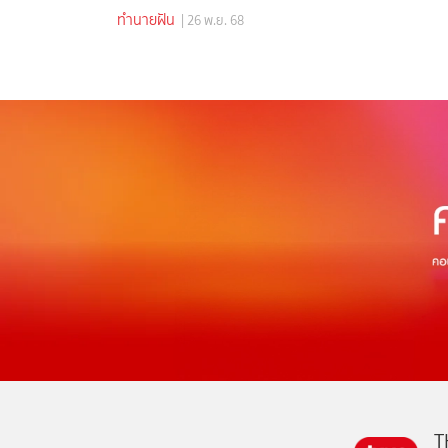
ทำนายฝัน
| 26 พ.ย. 68
T