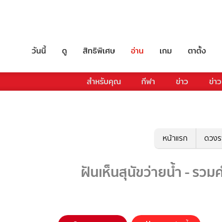
วันนี้
ดู
สิทธิพิเศษ
อ่าน
เกม
ตาตั้ง
สำหรับคุณ
กีฬา
ข่าว
ข่าว
หน้าแรก
ดวงร
ฝันเห็นสุนัขว่ายน้ำ - รวม