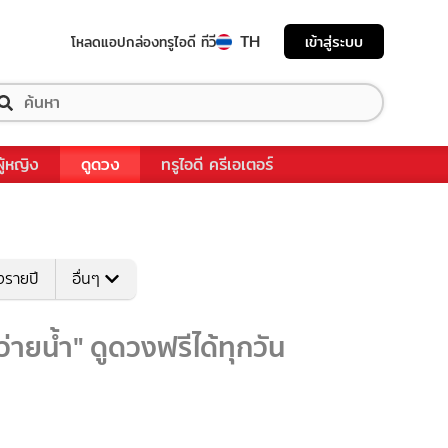
TH
เข้าสู่ระบบ
โหลดแอป
กล่องทรูไอดี ทีวี
ผู้หญิง
ดูดวง
ทรูไอดี ครีเอเตอร์
งรายปี
อื่นๆ
ว่ายน้ำ" ดูดวงฟรีได้ทุกวัน