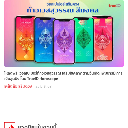
โหลดฟรี! วอลเปเปอร์ท้าวเวสสุวรรณ เสริมโชคลาภตามวันเกิด เพิ่มบารมี การ
เงินสุดปัง โดย TrueID Horoscope
เคล็ดลับเสริมดวง
| 25 มิ.ย. 68
ยอดนิยมในตอนนี้