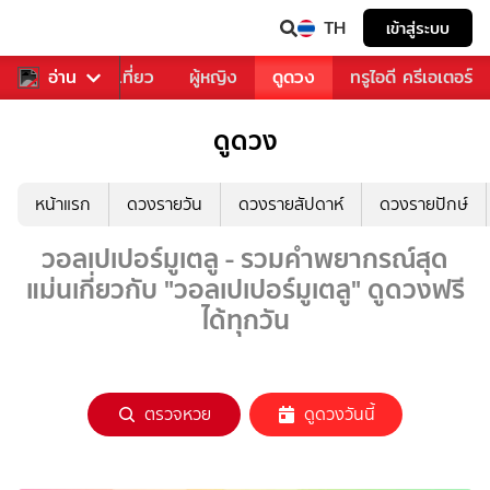
TH
เข้าสู่ระบบ
อาหาร
อ่าน
ท่องเที่ยว
ผู้หญิง
ดูดวง
ทรูไอดี ครีเอเตอร์
ดูดวง
หน้าแรก
ดวงรายวัน
ดวงรายสัปดาห์
ดวงรายปักษ์
วอลเปเปอร์มูเตลู - รวมคำพยากรณ์สุด
แม่นเกี่ยวกับ "วอลเปเปอร์มูเตลู" ดูดวงฟรี
ได้ทุกวัน
ตรวจหวย
ดูดวงวันนี้