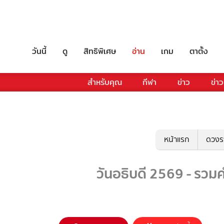
วันนี้
ดู
สิทธิพิเศษ
อ่าน
เกม
ตาตั้ง
สำหรับคุณ
กีฬา
ข่าว
ข่าว
หน้าแรก
ดวงร
วันอธิบดี 2569 - รวมค