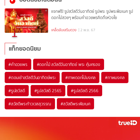
แจกฟรี! รูปสวัสดีวันอาทิตย์ รูปพระ รูปพระพิฆเนศ รูป
ดอกไม้สวยๆ พร้อมคำอวยพรคิดถึงห่วงใย
1
เคล็ดลับเสริมดวง
| 2 พ.ย. 67
แท็กยอดนิยม
#
คำอวยพร
#
ดอกไม้ สวัสดีวันอาทิตย์ พระ คุ้มครอง
#
ตอนเช้าสวัสดีวันอาทิตย์พระ
#
ภาพดอกไม้มงคล
#
ภาพมงคล
#
รูปสวัสดี
#
รูปสวัสดี 2565
#
รูปสวัสดี 2566
#
สวัสดีพระท้าวเวสสุวรรณ
#
สวัสดีพระพิฆเนศ