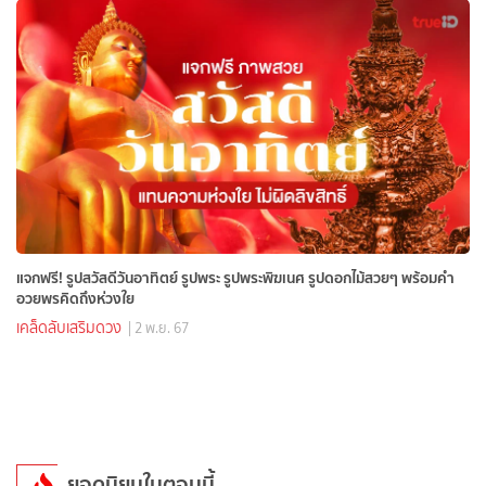
แจกฟรี! รูปสวัสดีวันอาทิตย์ รูปพระ รูปพระพิฆเนศ รูปดอกไม้สวยๆ พร้อมคำ
อวยพรคิดถึงห่วงใย
เคล็ดลับเสริมดวง
| 2 พ.ย. 67
ยอดนิยมในตอนนี้