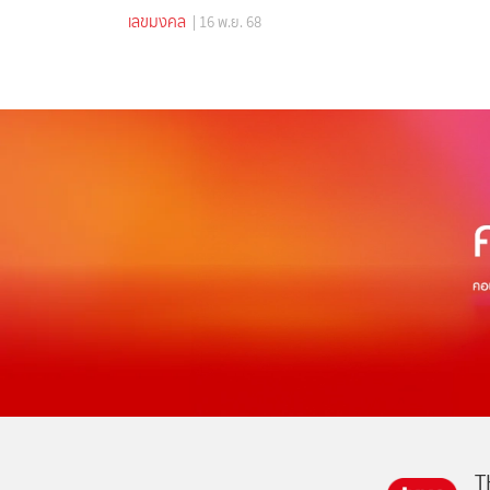
เลขมงคล
| 16 พ.ย. 68
T