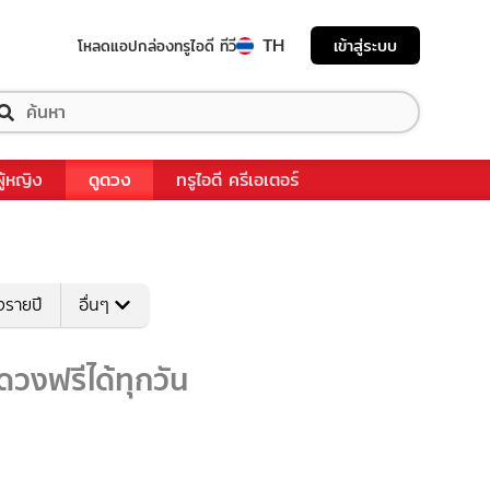
TH
เข้าสู่ระบบ
โหลดแอป
กล่องทรูไอดี ทีวี
ผู้หญิง
ดูดวง
ทรูไอดี ครีเอเตอร์
งรายปี
อื่นๆ
วงฟรีได้ทุกวัน