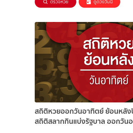
ตรวจหวย
ดูดวงวันนี้
สถิติหวยออกวันอาทิตย์ ย้อนหลั
สถิติสลากกินแบ่งรัฐบาล ออกวันอ