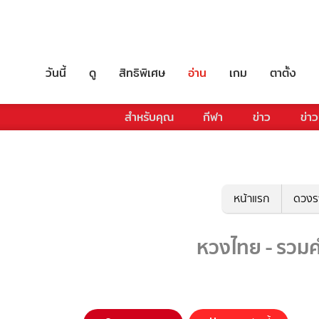
วันนี้
ดู
สิทธิพิเศษ
อ่าน
เกม
ตาตั้ง
สำหรับคุณ
กีฬา
ข่าว
ข่าว
หน้าแรก
ดวงร
หวงไทย - รวมค