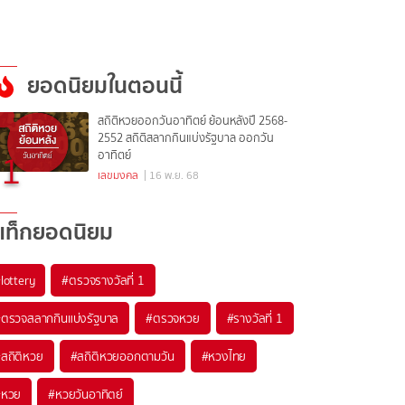
ยอดนิยมในตอนนี้
สถิติหวยออกวันอาทิตย์ ย้อนหลังปี 2568-
2552 สถิติสลากกินแบ่งรัฐบาล ออกวัน
1
อาทิตย์
เลขมงคล
| 16 พ.ย. 68
แท็กยอดนิยม
#
lottery
#
ตรวจรางวัลที่ 1
#
ตรวจสลากกินแบ่งรัฐบาล
#
ตรวจหวย
#
รางวัลที่ 1
#
สถิติหวย
#
สถิติหวยออกตามวัน
#
หวงไทย
#
หวย
#
หวยวันอาทิตย์