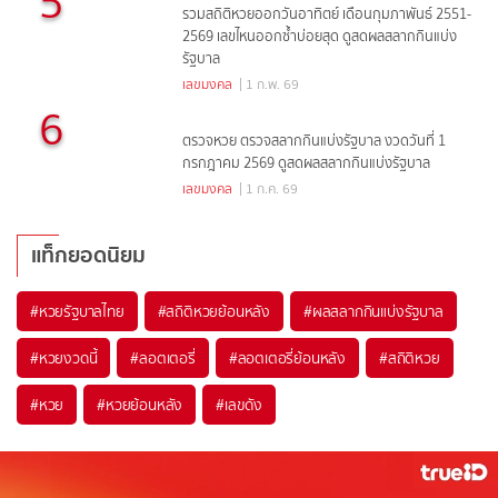
5
รวมสถิติหวยออกวันอาทิตย์ เดือนกุมภาพันธ์ 2551-
2569 เลขไหนออกซ้ำบ่อยสุด ดูสดผลสลากกินแบ่ง
รัฐบาล
เลขมงคล
| 1 ก.พ. 69
6
ตรวจหวย ตรวจสลากกินแบ่งรัฐบาล งวดวันที่ 1
กรกฎาคม 2569 ดูสดผลสลากกินแบ่งรัฐบาล
เลขมงคล
| 1 ก.ค. 69
แท็กยอดนิยม
#
หวยรัฐบาลไทย
#
สถิติหวยย้อนหลัง
#
ผลสลากกินแบ่งรัฐบาล
#
หวยงวดนี้
#
ลอตเตอรี่
#
ลอตเตอรี่ย้อนหลัง
#
สถิติหวย
#
หวย
#
หวยย้อนหลัง
#
เลขดัง