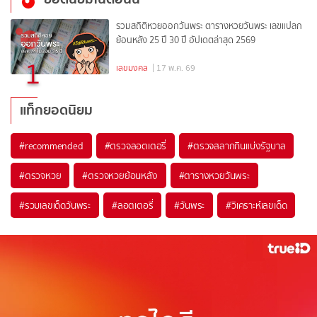
รวมสถิติหวยออกวันพระ ตารางหวยวันพระ เลขแปลก
ย้อนหลัง 25 ปี 30 ปี อัปเดตล่าสุด 2569
1
เลขมงคล
| 17 พ.ค. 69
แท็กยอดนิยม
#
recommended
#
ตรวจลอตเตอรี่
#
ตรวจสลากกินแบ่งรัฐบาล
#
ตรวจหวย
#
ตรวจหวยย้อนหลัง
#
ตารางหวยวันพระ
#
รวมเลขเด็ดวันพระ
#
ลอตเตอรี่
#
วันพระ
#
วิเคราะห์เลขเด็ด