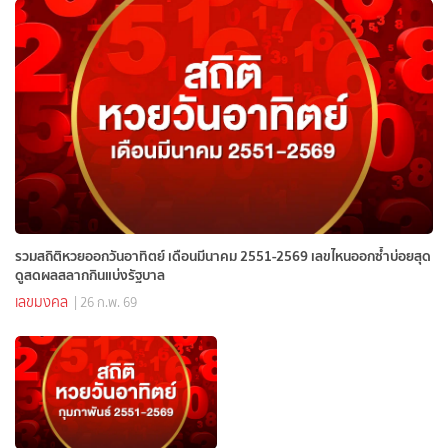
รวมสถิติหวยออกวันอาทิตย์ เดือนมีนาคม 2551-2569 เลขไหนออกซ้ำบ่อยสุด
ดูสดผลสลากกินแบ่งรัฐบาล
เลขมงคล
| 26 ก.พ. 69