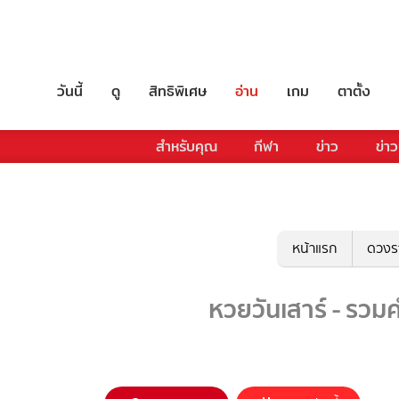
วันนี้
ดู
สิทธิพิเศษ
อ่าน
เกม
ตาตั้ง
สำหรับคุณ
กีฬา
ข่าว
ข่าว
หน้าแรก
ดวงร
หวยวันเสาร์ - รวมค