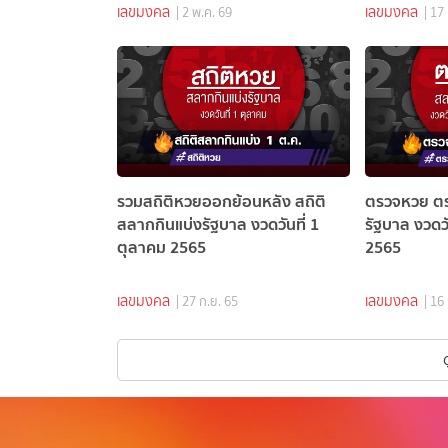
เลขมงคล
เลขมงคล
| 2 พ.ค. 69
| 17
รวมสถิติหวยออกย้อนหลัง สถิติ
ตรวจหวย ตร
สลากกินแบ่งรัฐบาล งวดวันที่ 1
รัฐบาล งวดว
ตุลาคม 2565
2565
เลขมงคล
เลขมงคล
| 27 ก.ย. 65
| 16
ด