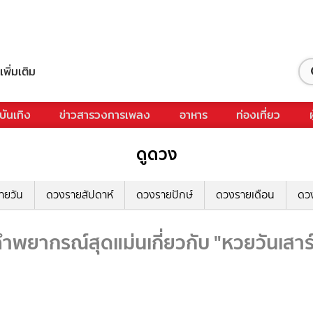
เพิ่มเติม
บันเทิง
ข่าวสารวงการเพลง
อาหาร
ท่องเที่ยว
ดูดวง
ายวัน
ดวงรายสัปดาห์
ดวงรายปักษ์
ดวงรายเดือน
ดว
ำพยากรณ์สุดแม่นเกี่ยวกับ "หวยวันเสาร์