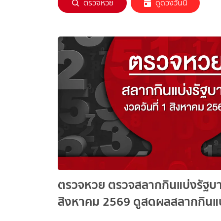
ตรวจหวย
ดูดวงวันนี้
ตรวจหวย ตรวจสลากกินแบ่งรัฐบาล
สิงหาคม 2569 ดูสดผลสลากกินแบ