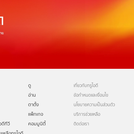
ดู
เกี่ยวกับทรูไอดี
อ่าน
ข้อกำหนดและเงื่อนไข
ตาตั้ง
นโยบายความเป็นส่วนตัว
แพ็กเกจ
บริการช่วยเหลือ
ดีทีวี
คอมมูนิตี้
ติดต่อเรา
ยเหลือทรูไอดี