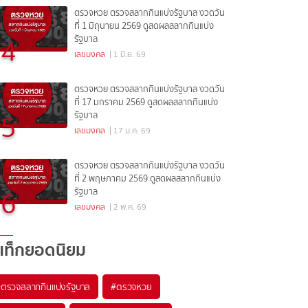
ตรวจหวย ตรวจสลากกินแบ่งรัฐบาล งวดวัน
ที่ 1 มิถุนายน 2569 ดูสดผลสลากกินแบ่ง
4
รัฐบาล
เลขมงคล
| 1 มิ.ย. 69
ตรวจหวย ตรวจสลากกินแบ่งรัฐบาล งวดวัน
ที่ 17 มกราคม 2569 ดูสดผลสลากกินแบ่ง
5
รัฐบาล
เลขมงคล
| 17 ม.ค. 69
ตรวจหวย ตรวจสลากกินแบ่งรัฐบาล งวดวัน
ที่ 2 พฤษภาคม 2569 ดูสดผลสลากกินแบ่ง
6
รัฐบาล
เลขมงคล
| 2 พ.ค. 69
แท็กยอดนิยม
#
ตรวจสลากกินแบ่งรัฐบาล
#
ตรวจหวย