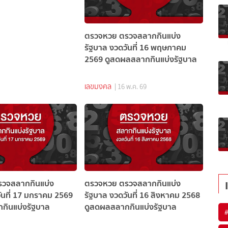
ตรวจหวย ตรวจสลากกินแบ่ง
รัฐบาล งวดวันที่ 16 พฤษภาคม
2569 ดูสดผลสลากกินแบ่งรัฐบาล
เลขมงคล
| 16 พ.ค. 69
วจสลากกินแบ่ง
ตรวจหวย ตรวจสลากกินแบ่ง
ันที่ 17 มกราคม 2569
รัฐบาล งวดวันที่ 16 สิงหาคม 2568
กินแบ่งรัฐบาล
ดูสดผลสลากกินแบ่งรัฐบาล