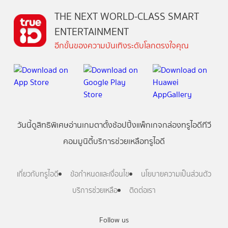
THE NEXT WORLD-CLASS SMART
ENTERTAINMENT
อีกขั้นของความบันเทิงระดับโลกตรงใจคุณ
วันนี้
ดู
สิทธิพิเศษ
อ่าน
เกม
ตาตั้ง
ช้อปปิ้ง
แพ็กเกจ
กล่องทรูไอดีทีวี
คอมมูนิตี้
บริการช่วยเหลือทรูไอดี
เกี่ยวกับทรูไอดี
ข้อกำหนดและเงื่อนไข
นโยบายความเป็นส่วนตัว
บริการช่วยเหลือ
ติดต่อเรา
Follow us