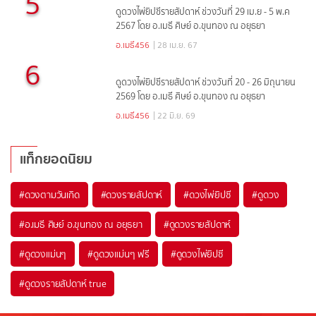
5
ดูดวงไพ่ยิปซีรายสัปดาห์ ช่วงวันที่ 29 เม.ย - 5 พ.ค
2567 โดย อ.เมธี ศิษย์ อ.ขุนทอง ณ อยุธยา
อ.เมธี456
| 28 เม.ย. 67
6
ดูดวงไพ่ยิปซีรายสัปดาห์ ช่วงวันที่ 20 - 26 มิถุนายน
2569 โดย อ.เมธี ศิษย์ อ.ขุนทอง ณ อยุธยา
อ.เมธี456
| 22 มิ.ย. 69
แท็กยอดนิยม
#
ดวงตามวันเกิด
#
ดวงรายสัปดาห์
#
ดวงไพ่ยิปซี
#
ดูดวง
#
อ.เมธี ศิษย์ อ.ขุนทอง ณ อยุธยา
#
ดูดวงรายสัปดาห์
#
ดูดวงแม่นๆ
#
ดูดวงแม่นๆ ฟรี
#
ดูดวงไพ่ยิปซี
#
ดูดวงรายสัปดาห์ true