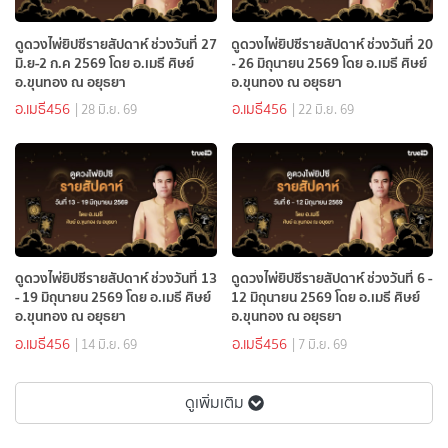
ดูดวงไพ่ยิปซีรายสัปดาห์ ช่วงวันที่ 27
ดูดวงไพ่ยิปซีรายสัปดาห์ ช่วงวันที่ 20
มิ.ย-2 ก.ค 2569 โดย อ.เมธี ศิษย์
- 26 มิถุนายน 2569 โดย อ.เมธี ศิษย์
อ.ขุนทอง ณ อยุธยา
อ.ขุนทอง ณ อยุธยา
อ.เมธี456
อ.เมธี456
| 28 มิ.ย. 69
| 22 มิ.ย. 69
ดูดวงไพ่ยิปซีรายสัปดาห์ ช่วงวันที่ 13
ดูดวงไพ่ยิปซีรายสัปดาห์ ช่วงวันที่ 6 -
- 19 มิถุนายน 2569 โดย อ.เมธี ศิษย์
12 มิถุนายน 2569 โดย อ.เมธี ศิษย์
อ.ขุนทอง ณ อยุธยา
อ.ขุนทอง ณ อยุธยา
อ.เมธี456
อ.เมธี456
| 14 มิ.ย. 69
| 7 มิ.ย. 69
ดูเพิ่มเติม