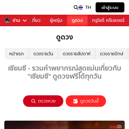
TH
เข้าสู่ระบบ
อาหาร
อ่าน
ท่องเที่ยว
ผู้หญิง
ดูดวง
ทรูไอดี ครีเอเตอร์
ดูดวง
หน้าแรก
ดวงรายวัน
ดวงรายสัปดาห์
ดวงรายปักษ์
เซียมซี - รวมคำพยากรณ์สุดแม่นเกี่ยวกับ
"เซียมซี" ดูดวงฟรีได้ทุกวัน
ตรวจหวย
ดูดวงวันนี้