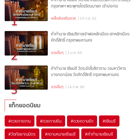
กรุงเทพฯ พระพุทธไตรรัตนนายก (ซำปอกง)
1
เคล็ดลับเสริมดวง
| 19 ก.ย. 62
คำทำนาย เซียมซีศาลเจ้าพ่อหลักเมือง เสาหลักเมือง
ศักดิ์สิทธิ์ กรุงเทพมหานคร
2
ดวงอื่นๆ
| 1 ม.ค. 69
คำทำนาย เซียมซี วัดระฆังโฆสิตาราม วรมหาวิหาร
บางกอกน้อย วัดศักดิ์สิทธิ์ กรุงเทพมหานคร
3
ดวงอื่นๆ
| 14 ก.พ. 66
แท็กยอดนิยม
#
ดวงการงาน
#
ดวงการเงิน
#
ดวงความรัก
#
เซียมซี
#
วัดกัลยาณมิตร
#
ความหมายเซียมซี
#
คำทำนายเซียมซี