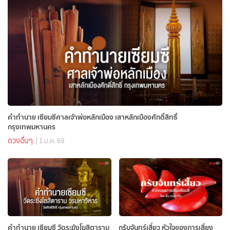
คำทำนาย เซียมซีศาลเจ้าพ่อหลักเมือง เสาหลักเมืองศักดิ์สิทธิ์
กรุงเทพมหานคร
ดวงอื่นๆ
| 1 ม.ค. 69
คำทำนาย เซียมซี วัดระฆังโฆสิตาราม
กรับจันทร์เสี้ยว หัวใจของการเสี่ยง