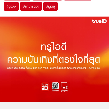
#
ดูดวง
#
ทำนายดวง
#
มูเตลู