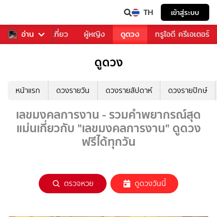
TH
เข้าสู่ระบบ
อาหาร
อ่าน
ท่องเที่ยว
ผู้หญิง
ดูดวง
ทรูไอดี ครีเอเตอร์
ดูดวง
หน้าแรก
ดวงรายวัน
ดวงรายสัปดาห์
ดวงรายปักษ์
เลขมงคลการงาน - รวมคำพยากรณ์สุด
แม่นเกี่ยวกับ "เลขมงคลการงาน" ดูดวง
ฟรีได้ทุกวัน
ตรวจหวย
ดูดวงวันนี้