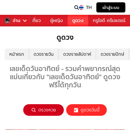
TH
เข้าสู่ระบบ
อาหาร
อ่าน
ท่องเที่ยว
ผู้หญิง
ดูดวง
ทรูไอดี ครีเอเตอร์
ดูดวง
หน้าแรก
ดวงรายวัน
ดวงรายสัปดาห์
ดวงรายปักษ์
เลขเด็ดวันอาทิตย์ - รวมคำพยากรณ์สุด
แม่นเกี่ยวกับ "เลขเด็ดวันอาทิตย์" ดูดวง
ฟรีได้ทุกวัน
ตรวจหวย
ดูดวงวันนี้