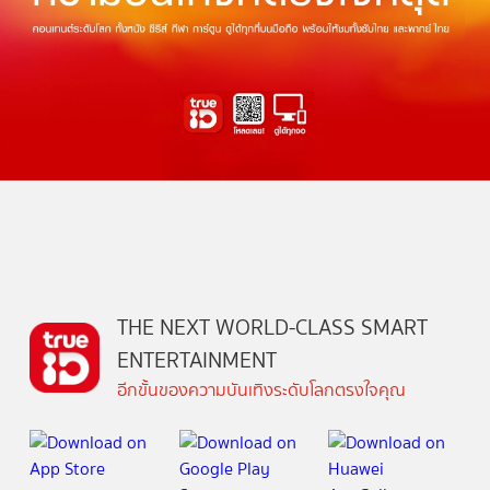
THE NEXT WORLD-CLASS SMART
ENTERTAINMENT
อีกขั้นของความบันเทิงระดับโลกตรงใจคุณ