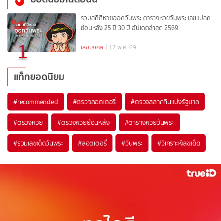
รวมสถิติหวยออกวันพระ ตารางหวยวันพระ เลขแปลก
ย้อนหลัง 25 ปี 30 ปี อัปเดตล่าสุด 2569
1
เลขมงคล
| 17 พ.ค. 69
แท็กยอดนิยม
#
recommended
#
ตรวจลอตเตอรี่
#
ตรวจสลากกินแบ่งรัฐบาล
#
ตรวจหวย
#
ตรวจหวยย้อนหลัง
#
ตารางหวยวันพระ
#
รวมเลขเด็ดวันพระ
#
ลอตเตอรี่
#
วันพระ
#
วิเคราะห์เลขเด็ด