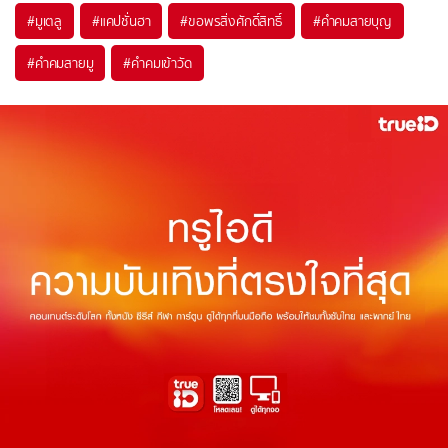
#
มูเตลู
#
แคปชั่นฮา
#
ขอพรสิ่งศักดิ์สิทธิ์
#
คำคมสายบุญ
#
คำคมสายมู
#
คำคมเข้าวัด