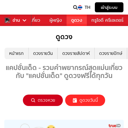
TH
เข้าสู่ระบบ
อาหาร
อ่าน
ท่องเที่ยว
ผู้หญิง
ดูดวง
ทรูไอดี ครีเอเตอร์
ดูดวง
หน้าแรก
ดวงรายวัน
ดวงรายสัปดาห์
ดวงรายปักษ์
แคปชั่นเด็ด - รวมคำพยากรณ์สุดแม่นเกี่ยว
กับ "แคปชั่นเด็ด" ดูดวงฟรีได้ทุกวัน
ตรวจหวย
ดูดวงวันนี้