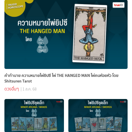
คำทำนาย ความหมายไพ่ยิปซี ไพ่ THE HANGED MAN ไพ่คนห้อยหัว โดย
Shitsuren Tarot
ดวงอื่นๆ
| 1 ส.ค. 68