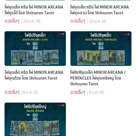
ไพ่ชุดเล็ก หรือ ไพ่ MINOR ARCANA
ไพ่ชุดเล็ก หรือ ไพ่ MINOR ARCANA
ไพ่ชุดไม้ โดย Shitsuren Tarot
ไพ่ชุดดาบ โดย Shitsuren Tarot
ดวงอื่นๆ
ดวงอื่นๆ
| 10 ม.ค. 66
| 10 ม.ค. 66
ไพ่ชุดเล็ก หรือ ไพ่ MINOR ARCANA
ไพ่ยิปซีชุดเล็ก MINOR ARCANA /
ไพ่ชุดถ้วย โดย Shitsuren Tarot
PENTACLES ไพ่ชุดเหรียญ โดย
Shitsuren Tarot
ดวงอื่นๆ
ดวงอื่นๆ
| 9 ม.ค. 66
| 8 ม.ค. 66