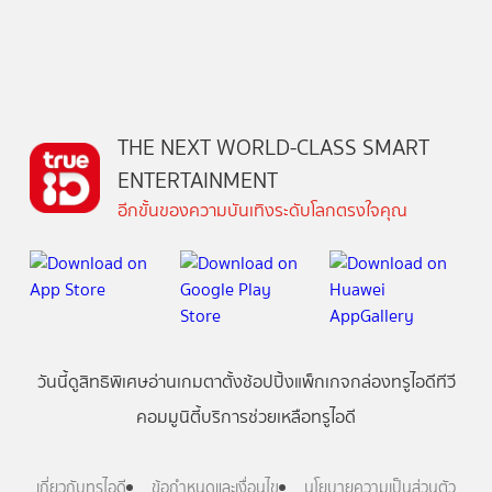
THE NEXT WORLD-CLASS SMART
ENTERTAINMENT
อีกขั้นของความบันเทิงระดับโลกตรงใจคุณ
วันนี้
ดู
สิทธิพิเศษ
อ่าน
เกม
ตาตั้ง
ช้อปปิ้ง
แพ็กเกจ
กล่องทรูไอดีทีวี
คอมมูนิตี้
บริการช่วยเหลือทรูไอดี
เกี่ยวกับทรูไอดี
ข้อกำหนดและเงื่อนไข
นโยบายความเป็นส่วนตัว