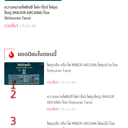
ความหมายไพ่ยิปซี ไพ่ทาโรต์ ไพ่ชุด
ใหญ่ (MAJOR ARCANA) โดย
Shitsuren Tarot
ดวงอื่นๆ
| 8 ม.ค. 66
ยอดนิยมในตอนนี้
ไพ่ชุดเล็ก หรือ ไพ่ MINOR ARCANA ไพ่ชุดถ้วย โดย
Shitsuren Tarot
1
ดวงอื่นๆ
| 9 ม.ค. 66
2
ความหมายไพ่ยิปซี ไพ่ทาโรต์ ไพ่ชุดใหญ่ (MAJOR
ARCANA) โดย Shitsuren Tarot
ดวงอื่นๆ
| 8 ม.ค. 66
3
ไพ่ชุดเล็ก หรือ ไพ่ MINOR ARCANA ไพ่ชุดไม้ โดย