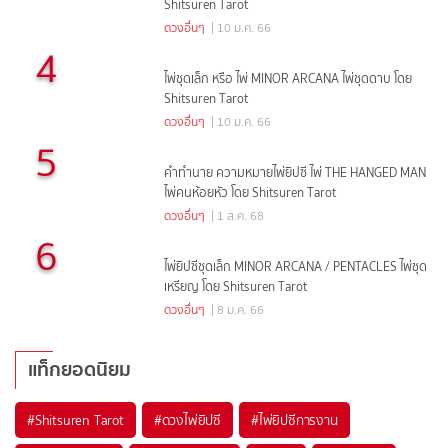
Shitsuren Tarot
ดวงอื่นๆ
| 10 ม.ค. 66
4
ไพ่ชุดเล็ก หรือ ไพ่ MINOR ARCANA ไพ่ชุดดาบ โดย
Shitsuren Tarot
ดวงอื่นๆ
| 10 ม.ค. 66
5
คำทำนาย ความหมายไพ่ยิปซี ไพ่ THE HANGED MAN
ไพ่คนห้อยหัว โดย Shitsuren Tarot
ดวงอื่นๆ
| 1 ส.ค. 68
6
ไพ่ยิปซีชุดเล็ก MINOR ARCANA / PENTACLES ไพ่ชุด
เหรียญ โดย Shitsuren Tarot
ดวงอื่นๆ
| 8 ม.ค. 66
แท็กยอดนิยม
#
Shitsuren Tarot
#
ดวงไพ่ยิปซี
#
ไพ่ยิปซีการงาน