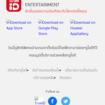
ENTERTAINMENT
อีกขั้นของความบันเทิงระดับโลกตรงใจคุณ
วันนี้
ดู
สิทธิพิเศษ
อ่าน
เกม
ตาตั้ง
ช้อปปิ้ง
แพ็กเกจ
กล่องทรูไอดีทีวี
คอมมูนิตี้
บริการช่วยเหลือทรูไอดี
เกี่ยวกับทรูไอดี
ข้อกำหนดและเงื่อนไข
นโยบายความเป็นส่วนตัว
บริการช่วยเหลือ
ติดต่อเรา
Follow us