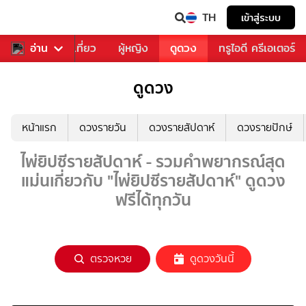
TH
เข้าสู่ระบบ
อาหาร
อ่าน
ท่องเที่ยว
ผู้หญิง
ดูดวง
ทรูไอดี ครีเอเตอร์
ดูดวง
หน้าแรก
ดวงรายวัน
ดวงรายสัปดาห์
ดวงรายปักษ์
ไพ่ยิปซีรายสัปดาห์ - รวมคำพยากรณ์สุด
แม่นเกี่ยวกับ "ไพ่ยิปซีรายสัปดาห์" ดูดวง
ฟรีได้ทุกวัน
ตรวจหวย
ดูดวงวันนี้