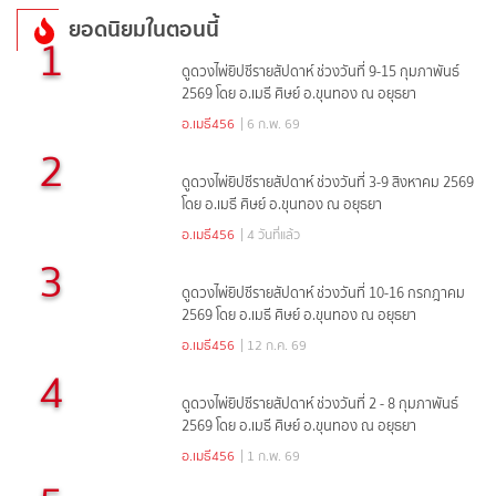
ยอดนิยมในตอนนี้
1
ดูดวงไพ่ยิปซีรายสัปดาห์ ช่วงวันที่ 9-15 กุมภาพันธ์
2569 โดย อ.เมธี ศิษย์ อ.ขุนทอง ณ อยุธยา
อ.เมธี456
| 6 ก.พ. 69
2
ดูดวงไพ่ยิปซีรายสัปดาห์ ช่วงวันที่ 3-9 สิงหาคม 2569
โดย อ.เมธี ศิษย์ อ.ขุนทอง ณ อยุธยา
อ.เมธี456
| 4 วันที่แล้ว
3
ดูดวงไพ่ยิปซีรายสัปดาห์ ช่วงวันที่ 10-16 กรกฎาคม
2569 โดย อ.เมธี ศิษย์ อ.ขุนทอง ณ อยุธยา
อ.เมธี456
| 12 ก.ค. 69
4
ดูดวงไพ่ยิปซีรายสัปดาห์ ช่วงวันที่ 2 - 8 กุมภาพันธ์
2569 โดย อ.เมธี ศิษย์ อ.ขุนทอง ณ อยุธยา
อ.เมธี456
| 1 ก.พ. 69