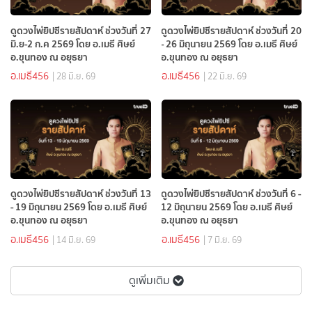
ดูดวงไพ่ยิปซีรายสัปดาห์ ช่วงวันที่ 27
ดูดวงไพ่ยิปซีรายสัปดาห์ ช่วงวันที่ 20
มิ.ย-2 ก.ค 2569 โดย อ.เมธี ศิษย์
- 26 มิถุนายน 2569 โดย อ.เมธี ศิษย์
อ.ขุนทอง ณ อยุธยา
อ.ขุนทอง ณ อยุธยา
อ.เมธี456
อ.เมธี456
| 28 มิ.ย. 69
| 22 มิ.ย. 69
ดูดวงไพ่ยิปซีรายสัปดาห์ ช่วงวันที่ 13
ดูดวงไพ่ยิปซีรายสัปดาห์ ช่วงวันที่ 6 -
- 19 มิถุนายน 2569 โดย อ.เมธี ศิษย์
12 มิถุนายน 2569 โดย อ.เมธี ศิษย์
อ.ขุนทอง ณ อยุธยา
อ.ขุนทอง ณ อยุธยา
อ.เมธี456
อ.เมธี456
| 14 มิ.ย. 69
| 7 มิ.ย. 69
ดูเพิ่มเติม