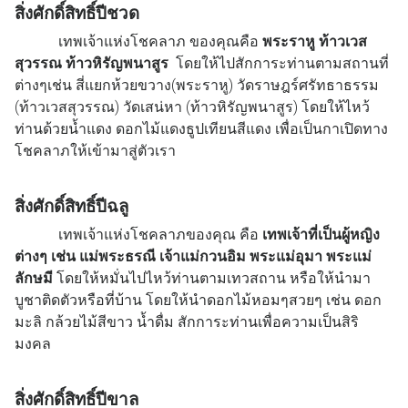
สิ่งศักดิ์สิทธิ์ปีชวด
เทพเจ้าแห่งโชคลาภ ของคุณคือ
พระราหู ท้าวเวส
สุวรรณ ท้าวหิรัญพนาสูร
โดยให้ไปสักการะท่านตามสถานที่
ต่างๆเช่น สี่แยกห้วยขวาง(พระราหู) วัดราษฎร์ศรัทธาธรรม
(ท้าวเวสสุวรรณ) วัดเสน่หา (ท้าวหิรัญพนาสูร) โดยให้ไหว้
ท่านด้วยน้ำแดง ดอกไม้แดงธูปเทียนสีแดง เพื่อเป็นกาเปิดทาง
โชคลาภให้เข้ามาสู่ตัวเรา
สิ่งศักดิ์สิทธิ์ปีฉลู
เทพเจ้าแห่งโชคลาภของคุณ คือ
เทพเจ้าที่เป็นผู้หญิง
ต่างๆ เช่น แม่พระธรณี เจ้าแม่กวนอิม พระแม่อุมา พระแม่
ลักษมี
โดยให้หมั่นไปไหว้ท่านตามเทวสถาน หรือให้นำมา
บูชาติดตัวหรือที่บ้าน โดยให้นำดอกไม้หอมๆสวยๆ เช่น ดอก
มะลิ กล้วยไม้สีขาว น้ำดื่ม สักการะท่านเพื่อความเป็นสิริ
มงคล
สิ่งศักดิ์สิทธิ์ปีขาล