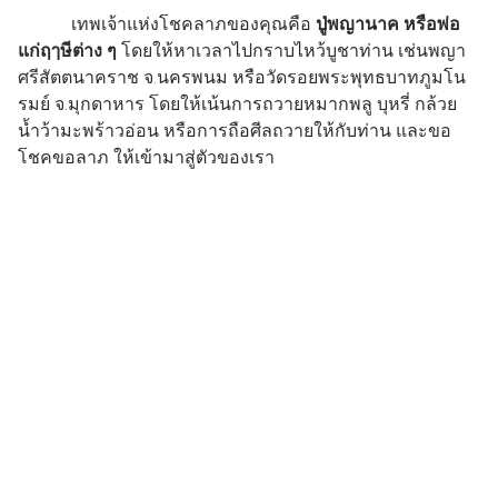
เทพเจ้าแห่งโชคลาภของคุณคือ
ปู่พญานาค หรือพ่อ
แก่ฤๅษีต่าง ๆ
โดยให้หาเวลาไปกราบไหว้บูชาท่าน เช่นพญา
ศรีสัตตนาคราช จ.นครพนม หรือวัดรอยพระพุทธบาทภูมโน
รมย์ จ.มุกดาหาร โดยให้เน้นการถวายหมากพลู บุหรี่ กล้วย
น้ำว้ามะพร้าวอ่อน หรือการถือศีลถวายให้กับท่าน และขอ
โชคขอลาภ ให้เข้ามาสู่ตัวของเรา