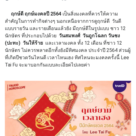
ฤกษ์ดี ฤกษ์มงคลปี 2564
เป็นสิ่งมงคลที่ควรให้ความ
สำคัญในการทำกิจต่างๆ นอกเหนือจากการดูฤกษ์ดี วันดี
แบบรายวัน และรายเดือนแล้วยัง มีฤกษ์ดีในรูปแบบ ชาว 12
นักษัตร ที่ประกอบไปด้วย
วันสมพงศ์ วันถูกโฉลก วันชง
(ปะทะ) วันให้ร้าย
และเวลามงคล ทั้ง 12 เดือน ที่ชาว 12
นักษัตร ไม่ควรพลาดอีกทั้งยังมีทิศมงคล ประจำปี 2564 ส่วนผู้
ที่เกิดปีชวดวันไหนดี เวลาไหนเฮง ทิศไหนจะมงคลครั้งนี้ Lee
Tai Fu จะมาบอกกันแบบละเอียดไปเลยค่า