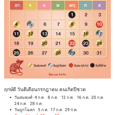
ฤกษ์ดี วันดีเดือนกรกฎาคม คนเกิดปีชวด
วันสมพงศ์ 4 ก.ค. 8 ก.ค. 12 ก.ค. 16 ก.ค. 20 ก.ค.
24 ก.ค. 28 ก.ค.
วันถูกโฉลก 5 ก.ค. 17 ก.ค. 29 ก.ค.