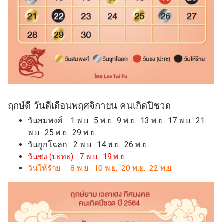
ฤกษ์ดี วันดีเดือนพฤศจิกายน คนเกิดปีชวด
วันสมพงศ์ 1 พ.ย. 5 พ.ย. 9 พ.ย. 13 พ.ย. 17 พ.ย. 21
พ.ย. 25 พ.ย. 29 พ.ย.
วันถูกโฉลก 2 พ.ย. 14 พ.ย. 26 พ.ย.
วันชง (ปะทะ) 7 พ.ย. 19 พ.ย.
วันให้ร้าย 8 พ.ย. 10 พ.ย. 20 พ.ย. 22 พ.ย.