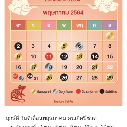
ฤกษ์ดี วันดีเดือนพฤษภาคม คนเกิดปีชวด
วันสมพงศ์ 1 พ.ค. 5 พ.ค. 9 พ.ค. 13 พ.ค. 17 พ.ค.