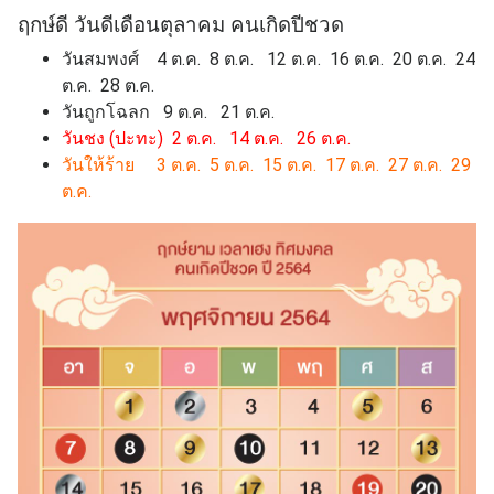
ฤกษ์ดี วันดีเดือนตุลาคม คนเกิดปีชวด
วันสมพงศ์ 4 ต.ค. 8 ต.ค. 12 ต.ค. 16 ต.ค. 20 ต.ค. 24
ต.ค. 28 ต.ค.
วันถูกโฉลก 9 ต.ค. 21 ต.ค.
วันชง (ปะทะ) 2 ต.ค. 14 ต.ค. 26 ต.ค.
วันให้ร้าย 3 ต.ค. 5 ต.ค. 15 ต.ค. 17 ต.ค. 27 ต.ค. 29
ต.ค.