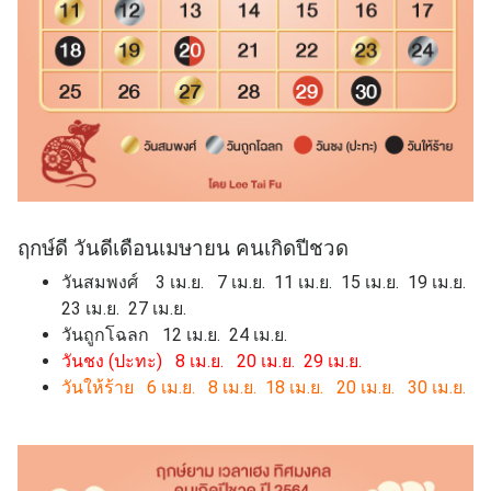
ฤกษ์ดี วันดีเดือนเมษายน คนเกิดปีชวด
วันสมพงศ์ 3 เม.ย. 7 เม.ย. 11 เม.ย. 15 เม.ย. 19 เม.ย.
23 เม.ย. 27 เม.ย.
วันถูกโฉลก 12 เม.ย. 24 เม.ย.
วันชง (ปะทะ) 8 เม.ย. 20 เม.ย. 29 เม.ย.
วันให้ร้าย 6 เม.ย. 8 เม.ย. 18 เม.ย. 20 เม.ย. 30 เม.ย.