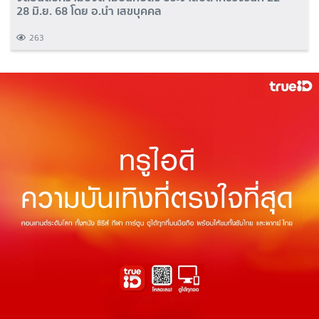
28 มิ.ย. 68 โดย อ.นำ เสขบุคคล
263