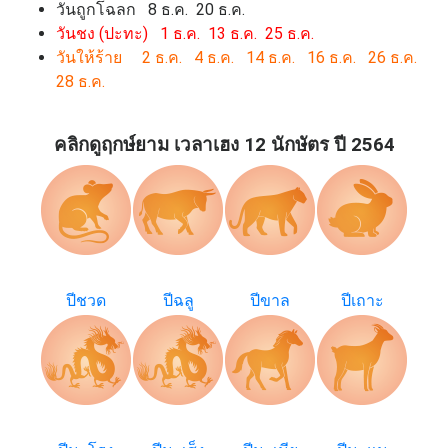
วันถูกโฉลก 8 ธ.ค. 20 ธ.ค.
วันชง (ปะทะ) 1 ธ.ค. 13 ธ.ค. 25 ธ.ค.
วันให้ร้าย 2 ธ.ค. 4 ธ.ค. 14 ธ.ค. 16 ธ.ค. 26 ธ.ค.
28 ธ.ค.
คลิกดูฤกษ์ยาม เวลาเฮง 12 นักษัตร ปี 2564
ปีชวด
ปีฉลู
ปีขาล
ปีเถาะ