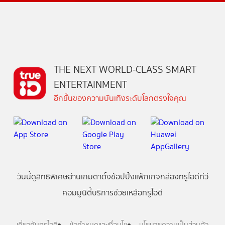
THE NEXT WORLD-CLASS SMART
ENTERTAINMENT
อีกขั้นของความบันเทิงระดับโลกตรงใจคุณ
วันนี้
ดู
สิทธิพิเศษ
อ่าน
เกม
ตาตั้ง
ช้อปปิ้ง
แพ็กเกจ
กล่องทรูไอดีทีวี
คอมมูนิตี้
บริการช่วยเหลือทรูไอดี