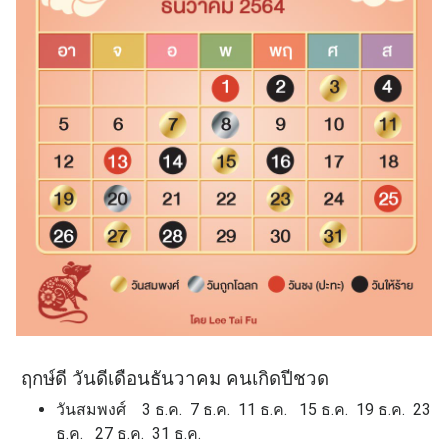
ฤกษ์ดี วันดีเดือนธันวาคม คนเกิดปีชวด
วันสมพงศ์ 3 ธ.ค. 7 ธ.ค. 11 ธ.ค. 15 ธ.ค. 19 ธ.ค. 23
ธ.ค. 27 ธ.ค. 31 ธ.ค.