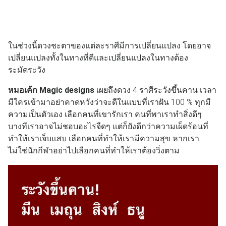
ในช่วงนี้ดวงชะตาของแต่ละราศีมีการเปลี่ยนแปลง โดยอาจ
เปลี่ยนแปลงทั้งในทางที่ดีและเปลี่ยนแปลงในทางต้อง
ระมัดระวัง
หมอเค้ก Magic designs
เผยถึงดวง 4 ราศีระวังขึ้นคาน เวลา
มีใครเข้ามาอย่าคาดหวังว่าจะดีในแบบที่เราฝัน 100 % ทุกมี
ความเป็นตัวเอง เลือกคนที่เขารักเรา คนที่พาเราทำสิ่งดีๆ
บางทีเราอาจไม่ชอบอะไรจืดๆ แต่ก็ยังดีกว่าความเผ็ดร้อนที่
ทำให้เราเจ็บแสบ เลือกคนที่ทำให้เรามีความสุข หากเรา
ไม่ใช่นักกีฬาอย่าไปเลือกคนที่ทำให้เราต้องวิ่งตาม