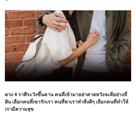
ดวง 4 ราศีระวังขึ้นคาน คนที่เข้ามาอย่าคาดหวังจะดีอย่างที่
ฝัน เลือกคนที่เขารักเรา คนที่พาเราทำสิ่งดีๆ เลือกคนที่ทำให้
เรามีความสุข