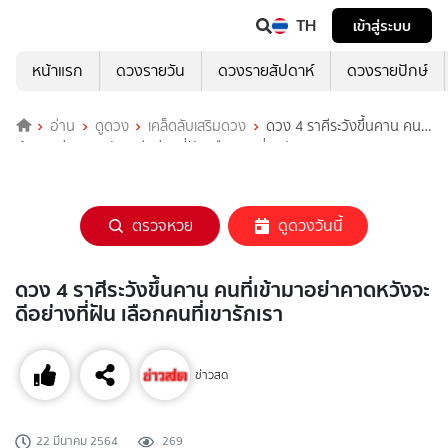
TH
เข้าสู่ระบบ
หน้าแรก
ดวงรายวัน
ดวงรายสัปดาห์
ดวงรายปักษ์
อ่าน
ดูดวง
เคล็ดลับเสริมดวง
ดวง 4 ราศีระวังขึ้นคาน คนที่
เข้ามาอย่าคาดหวังจะดีอย่างที่ฝัน เลือกคนที่เขารักเรา
ตรวจหวย
ดูดวงวันนี้
ดวง 4 ราศีระวังขึ้นคาน คนที่เข้ามาอย่าคาดหวังจะ
ดีอย่างที่ฝัน เลือกคนที่เขารักเรา
ข่าวสด
22 มีนาคม 2564
269