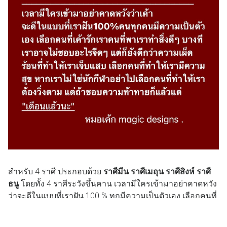
สำหรับ 4 ราศี ประกอบด้วย
ราศีมีน ราศีเมถุน ราศีสิงห์ ราศี
ธนู
โดยทั้ง 4 ราศีระวังขึ้นคาน เวลามีใครเข้ามาอย่าคาดหวัง
ว่าจะดีในแบบที่เราฝัน 100 % ทุกมีความเป็นตัวเอง เลือกคนที่
เขารักเรา คนที่พาเราทำสิ่งดีๆ บางทีเราอาจไม่ชอบอะไรจืดๆ
แต่ก็ยังดีกว่าความเผ็ดร้อนที่ทำให้เราเจ็บแสบ เลือกคนที่