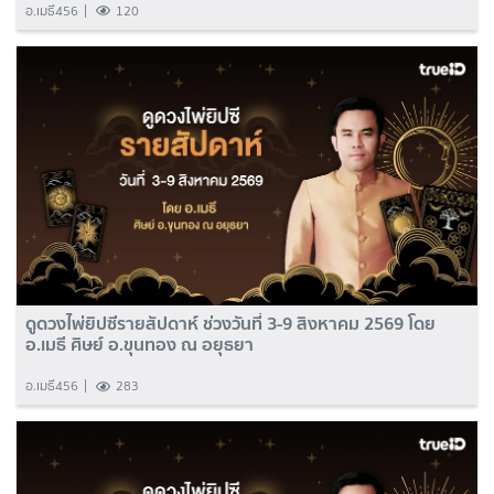
อ.เมธี456
120
ดูดวงไพ่ยิปซีรายสัปดาห์ ช่วงวันที่ 3-9 สิงหาคม 2569 โดย
อ.เมธี ศิษย์ อ.ขุนทอง ณ อยุธยา
อ.เมธี456
283