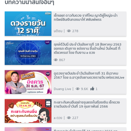
บทความน่าสนใจอื่นๆ
เช็กเลย! ดาวกับดวง ราศีไหน ญาติผู้ใหญ่จะนำ
ทรัพย์สินเงินทองมาให้ #พิมพ์พรร
มติชน
278
ฤกษ์ดีวันนี้ ประจำวันอังคารที่ 18 สิงหาคม 2563
ออกรถ เดินทาง แต่งงาน ขึ้นบ้านใหม่ วันไหนดี ที่
เดียวครบ! โดย ทีมงาน a ดวง
867
ดูดวงรายวันประจำวันวันอังคารที่ 31 ธันวาคม
2567 โดย อ.อาวุธจับยามดวงรายวัน แห่งดวงLive
Duang Live
9.6K
1
ทะเลาะกับคนอื่นอย่างรุนแรงในเรื่องเงิน เช็กดวง
รายวันประจำวันที่ 19 กุมภาพันธ์ 2566
a ดวง
227