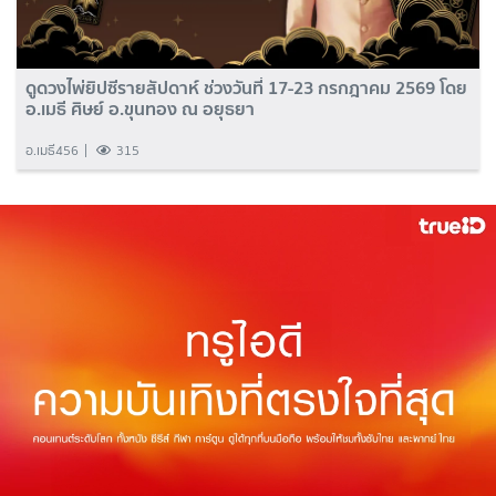
ดูดวงไพ่ยิปซีรายสัปดาห์ ช่วงวันที่ 17-23 กรกฎาคม 2569 โดย
อ.เมธี ศิษย์ อ.ขุนทอง ณ อยุธยา
อ.เมธี456
315