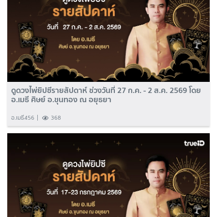
ดูดวงไพ่ยิปซีรายสัปดาห์ ช่วงวันที่ 27 ก.ค. - 2 ส.ค. 2569 โดย
อ.เมธี ศิษย์ อ.ขุนทอง ณ อยุธยา
อ.เมธี456
368