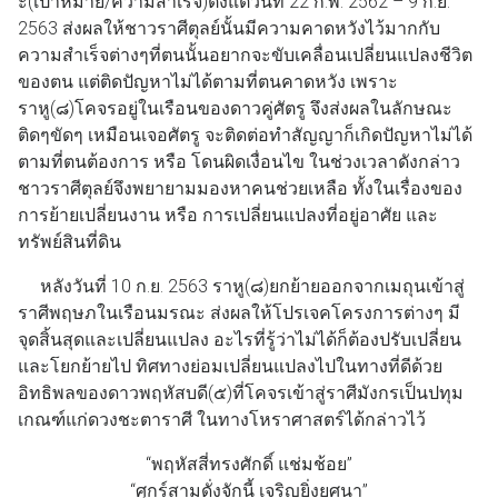
ะ(เป้าหมาย/ความสำเร็จ)ตั้งแต่วันที่ 22 ก.พ. 2562 – 9 ก.ย.
2563 ส่งผลให้ชาวราศีตุลย์นั้นมีความคาดหวังไว้มากกับ
ความสำเร็จต่างๆที่ตนนั้นอยากจะขับเคลื่อนเปลี่ยนแปลงชีวิต
ของตน แต่ติดปัญหาไม่ได้ตามที่ตนคาดหวัง เพราะ
ราหู(๘)โคจรอยู่ในเรือนของดาวคู่ศัตรู จึงส่งผลในลักษณะ
ติดๆขัดๆ เหมือนเจอศัตรู จะติดต่อทำสัญญาก็เกิดปัญหาไม่ได้
ตามที่ตนต้องการ หรือ โดนผิดเงื่อนไข ในช่วงเวลาดังกล่าว
ชาวราศีตุลย์จึงพยายามมองหาคนช่วยเหลือ ทั้งในเรื่องของ
การย้ายเปลี่ยนงาน หรือ การเปลี่ยนแปลงที่อยู่อาศัย และ
ทรัพย์สินที่ดิน
หลังวันที่ 10 ก.ย. 2563 ราหู(๘)ยกย้ายออกจากเมถุนเข้าสู่
ราศีพฤษภในเรือนมรณะ ส่งผลให้โปรเจคโครงการต่างๆ มี
จุดสิ้นสุดและเปลี่ยนแปลง อะไรที่รู้ว่าไม่ได้ก็ต้องปรับเปลี่ยน
และโยกย้ายไป ทิศทางย่อมเปลี่ยนแปลงไปในทางที่ดีด้วย
อิทธิพลของดาวพฤหัสบดี(๕)ที่โคจรเข้าสู่ราศีมังกรเป็นปทุม
เกณฑ์แก่ดวงชะตาราศี ในทางโหราศาสตร์ได้กล่าวไว้
“พฤหัสสี่ทรงศักดิ์ แช่มช้อย”
“ศุกร์สามดั่งจักนี้ เจริญยิ่งยศนา”