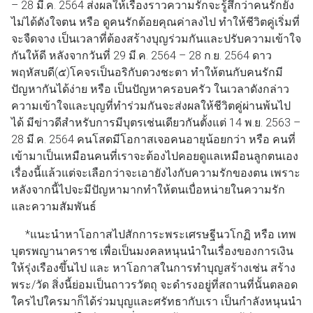
– 28 มี.ค. 2564 ส่งผลให้เรื่องราวความรักจะรู้สึกว่าคนรักยัง
ไม่ได้ดังใจตน หรือ ดูคนรักด้อยคุณค่าลงไป ทำให้ชีวิตคู่เริ่มที่
จะจืดจาง เป็นเวลาที่ต้องสร้างบุญร่วมกันและปรับความเข้าใจ
กันให้ดี หลังจากวันที่ 29 มี.ค. 2564 – 28 ก.ย. 2564 ดาว
พฤหัสบดี(๕)โคจรเป็นอริกับดวงชะตา ทำให้ตนกับคนรักมี
ปัญหากันได้ง่าย หรือ เป็นปัญหาครอบครัว ในเวลาดังกล่าว
ความเข้าใจและบุญที่ทำร่วมกันจะส่งผลให้ชีวิตคู่ผ่านพ้นไป
ได้ มีข่าวดีสำหรับการมีบุตรเช่นเดียวกันตั้งแต่ 14 พ.ย. 2563 –
28 มี.ค. 2564 คนโสดมีโอกาสเจอคนอายุน้อยกว่า หรือ คนที่
เข้ามาเป็นเหมือนคนที่เราจะต้องไปคอยดูแลเหมือนลูกตนเอง
เรื่องนี้แล้วแต่จะเลือกว่าจะเอายังไงกับความรักของตน เพราะ
หลังจากนี้ไปจะมีปัญหามากทำให้ตนเบื่อหน่ายในความรัก
และความสัมพันธ์
*แนะนำหาโอกาสไปสักการะพระเศรษฐีนวโกฏิ หรือ เทพ
บุตรพญานาคราช เพื่อเป็นมงคลหนุนนำในเรื่องของการเงิน
ให้รุ่งเรืองขึ้นไป และ หาโอกาสในการทำบุญสร้างเช่น สร้าง
พระ/วัด สิ่งนี้ย่อมเป็นถาวรวัตถุ จะดำรงอยู่ที่สถานที่นั้นตลอด
ใครไปใครมาก็ได้ร่วมบุญและศรัทธากับเรา เป็นกำลังหนุนนำ