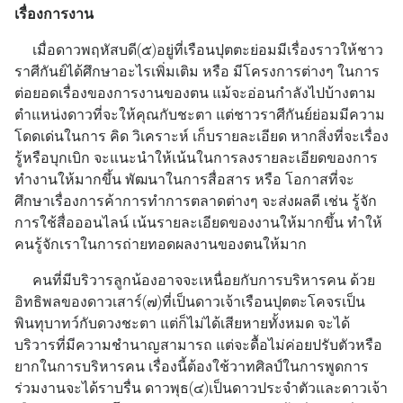
เรื่องการงาน
เมื่อดาวพฤหัสบดี(๕)อยู่ที่เรือนปุตตะย่อมมีเรื่องราวให้ชาว
ราศีกันย์ได้ศึกษาอะไรเพิ่มเติม หรือ มีโครงการต่างๆ ในการ
ต่อยอดเรื่องของการงานของตน แม้จะอ่อนกำลังไปบ้างตาม
ตำแหน่งดาวที่จะให้คุณกับชะตา แต่ชาวราศีกันย์ย่อมมีความ
โดดเด่นในการ คิด วิเคราะห์ เก็บรายละเอียด หากสิ่งที่จะเรื่อง
รู้หรือบุกเบิก จะแนะนำให้เน้นในการลงรายละเอียดของการ
ทำงานให้มากขึ้น พัฒนาในการสื่อสาร หรือ โอกาสที่จะ
ศึกษาเรื่องการค้าการทำการตลาดต่างๆ จะส่งผลดี เช่น รู้จัก
การใช้สื่อออนไลน์ เน้นรายละเอียดของงานให้มากขึ้น ทำให้
คนรู้จักเราในการถ่ายทอดผลงานของตนให้มาก
คนที่มีบริวารลูกน้องอาจจะเหนื่อยกับการบริหารคน ด้วย
อิทธิพลของดาวเสาร์(๗)ที่เป็นดาวเจ้าเรือนปุตตะโคจรเป็น
พินทุบาทว์กับดวงชะตา แต่ก็ไม่ได้เสียหายทั้งหมด จะได้
บริวารที่มีความชำนาญสามารถ แต่จะดื้อไม่ค่อยปรับตัวหรือ
ยากในการบริหารคน เรื่องนี้ต้องใช้วาทศิลป์ในการพูดการ
ร่วมงานจะได้ราบรื่น ดาวพุธ(๔)เป็นดาวประจำตัวและดาวเจ้า