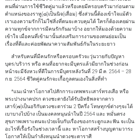
คนที่ผ่านการใช้ชีวิตคู่มาแล้วหรือเคยมีครอบครัวมาก่อนตาม
ตำแหน่งของราหู(๘)เป็นนิจ(เสื่อม) ซึ่งส่วนนี้ต้องเข้าใจแม้ตัว
เราเองความรักก็ไม่ใช่สิ่งที่ตนจะควบคุมได้ ใครก็ต้องเคยผ่าน
ความทุกข์จากการมีคนรักกันมาบ้าง อยากให้มองด้วยความ
เข้าใจ เมื่อคนที่เข้ามานั้นส่งเสริมการงานของตนย่อมเป็น
เรื่องที่ดีและค่อยพัฒนาความสัมพันธ์กันในระยะยาว
สำหรับคนที่มีคนรักหรือครอบครัวจะวุ่นวายกับปัญหา
บุตร/บริวาร หรือ คนที่อยากจะมีบุตรแล้วมียากในช่วงก่อน
หน้าจะมีจังหวะที่ดีในการมีบุตรหลังวันที่ 29 มี.ค. 2564 – 28
ก.ย. 2564 ชีวิตคู่คนรักจะเกื้อกูลตนเองในสิ่งที่ทำ
*แนะนำหาโอกาสไปสักการะเทพพระเสาร์ทรงเสือ หรือ
พระปางนาคปรก ดวงชะตายังได้รับอิทธิพลจากดาว
เสาร์(๗)เป็นอริกับดวงชะตาร่วม 2 ปีครึ่ง โทษทุกข์ต่างๆจะได้
เบาบางไปบ้าง เป็นมงคลหนุนนำในปี 2564 และ หมั่นตรง
สุขภาพเพราะตนจะป่วยเจ็บกับเรื่องของกระดูกและฟัน จะเป็น
อะไรที่เรื้อรังในช่วงเวลานี้ และ หาโอกาสสร้างบุญตามวาระ
โอกาสให้เป็นกำลังหนุนนำดวงชะตาราศี