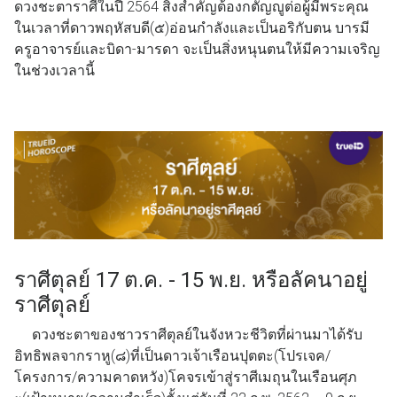
ดวงชะตาราศีในปี 2564 สิ่งสำคัญต้องกตัญญูต่อผู้มีพระคุณ
ในเวลาที่ดาวพฤหัสบดี(๕)อ่อนกำลังและเป็นอริกับตน บารมี
ครูอาจารย์และบิดา-มารดา จะเป็นสิ่งหนุนตนให้มีความเจริญ
ในช่วงเวลานี้
ราศีตุลย์ 17 ต.ค. - 15 พ.ย. หรือลัคนาอยู่
ราศีตุลย์
ดวงชะตาของชาวราศีตุลย์ในจังหวะชีวิตที่ผ่านมาได้รับ
อิทธิพลจากราหู(๘)ที่เป็นดาวเจ้าเรือนปุตตะ(โปรเจค/
โครงการ/ความคาดหวัง)โคจรเข้าสู่ราศีเมถุนในเรือนศุภ