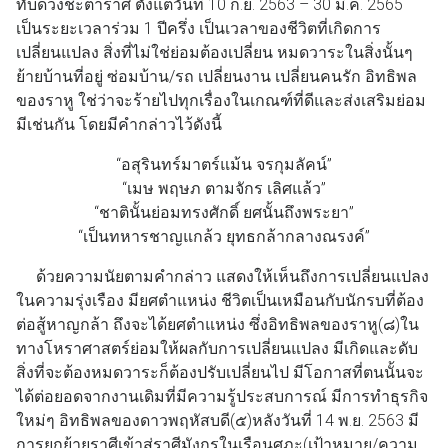
ทับดวงชะตาราศี ตั้งแต่วันที่ 10 ก.ย. 2563 – 30 มี.ค. 2565
เป็นระยะเวลาร่วม 1 ปีครึ่ง เป็นเวลาของชีวิตที่เกิดการ
เปลี่ยนแปลง สิ่งที่ไม่ใช่ย่อมต้องเปลี่ยน หมดวาระในสิ่งนั้นๆ
ย้ายบ้านที่อยู่ ซ่อมบ้าน/รถ เปลี่ยนงาน เปลี่ยนคนรัก อิทธิพล
ของราหู ใช่ว่าจะร้ายไปทุกเรื่องในเกณฑ์ที่ดีและส่งเสริมย่อม
มีเช่นกัน โดยมีคำกล่าวไว้ดังนี้
“อสุรินทร์มาตร์แม้น จรกุมลัคน์”
“เมษ พฤษภ ตามจักร เลิศแล้ว”
“ชาตินั้นย่อมทรงศักดิ์ ยศนั้นถึงพระยา”
“เป็นทหารชาญแกล้ว ยุทธกล้ากลางณรงค์”
ด้วยความนัยตามคำกล่าว แสดงให้เห็นถึงการเปลี่ยนแปลง
ในความรุ่งเรือง มียศตำแหน่ง ชีวิตเป็นเหมือนกับนักรบที่ต้อง
ต่อสู้หาญกล้า ถึงจะได้ยศตำแหน่ง ซึ่งอิทธิพลของราหู(๘)ใน
ทางโหราศาสตร์ย่อมให้ผลกับการเปลี่ยนแปลง มีเกิดและดับ
สิ่งที่จะต้องหมดวาระก็ต้องปรับเปลี่ยนไป มีโอกาสที่ตนนั้นจะ
ได้ต่อยอดจากงานเดิมที่มีความรู้ประสบการณ์ มีการทำธุรกิจ
ใหม่ๆ อิทธิพลของดาวพฤหัสบดี(๕)หลังวันที่ 14 พ.ย. 2563 มี
การยกย้ายราศีเข้าสู่ราศีมังกรในเรือนศุภะ(เป้าหมาย/ความ