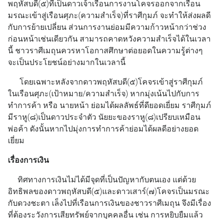
พฤหัสบดี(๕)ที่เป็นดาวเจ้าเรือนการงานโคจรออกจากเรือน
มรณะเข้าสู่เรือนศุภะ(ความสำเร็จ)ที่ราศีกุมภ์ จะทำให้ส่งผลดี
กับการย้ายเปลี่ยน ส่วนการงานย่อมมีความก้าวหน้ากว่าช่วง
ก่อนหน้าเช่นเดียวกัน สามารถคาดหวังความสำเร็จได้ในเวลา
นี้ ชาวราศีเมถุนควรหาโอกาสศึกษาต่อยอดในความรู้ต่างๆ
จะเป็นประโยชน์อย่างมากในเวลานี้
โดยเฉพาะหลังจากดาวพฤหัสบดี(๕)โคจรเข้าสู่ราศีกุมภ์
ในเรือนศุภะ(เป้าหมาย/ความสำเร็จ) หากมุ่งเน้นไปกับการ
ทำการค้า หรือ นายหน้า ย่อมได้ผลลัพธ์ที่ดียอดเยี่ยม ราศีกุมภ์
มีราหู(๘)เป็นดาวประจำตัว นัยยะของราหู(๘)เปรียบเหมือน
พ่อค้า ดังนั้นหากไปมุ่งการทำการค้าย่อมได้ผลดีอย่างยอด
เยี่ยม
เรื่องการเงิน
ทิศทางการเงินไม่ได้มีจุดที่เป็นปัญหากับตนเอง แต่ด้วย
อิทธิพลของดาวพฤหัสบดี(๕)และดาวเสาร์(๗)โคจรเป็นมรณะ
กับดวงชะตา เล็งไปที่เรือนการเงินของชาวราศีเมถุน จึงมีเรื่อง
ที่ต้องระวังการเสียทรัพย์จากบุคคลอื่น เช่น การหยิบยืมแล้ว