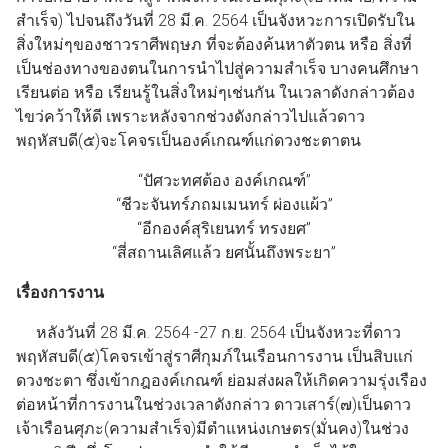
สำเร็จ) ไปจนถึงวันที่ 28 มี.ค. 2564 เป็นจังหวะการเปิดรับใน
สิ่งใหม่ๆของชาวราศีพฤษภ ที่จะต้องค้นหาตัวตน หรือ สิ่งที่
เป็นช่องทางของตนในการนำไปสู่ความสำเร็จ บางคนศึกษา
เรียนต่อ หรือ เรียนรู้ในสิ่งใหม่ๆเช่นกัน ในเวลาดังกล่าวต้อง
ไขว่คว้าให้ดี เพราะหลังจากช่วงดังกล่าวไปแล้วดาว
พฤหัสบดี(๕)จะโคจรเป็นองค์เกณฑ์แก่ดวงชะตาตน
“ปัศวะทศต้อง องค์เกณฑ์”
“ชีวะจันทร์ภถมเมนทร์ ผ่องแผ้ว”
“อีกองค์สุริเยนทร์ ทรงยศ”
“สี่สถานเลิศแล้ว ยศนั้นถึงพระยา”
เรื่องการงาน
หลังวันที่ 28 มี.ค. 2564 -27 ก.ย. 2564 เป็นจังหวะที่ดาว
พฤหัสบดี(๕)โคจรเข้าสู่ราศีกุมภ์ในเรือนการงาน เป็นสิบแก่
ดวงชะตา ซึ่งเข้ากฎองค์เกณฑ์ ย่อมส่งผลให้เกิดความรุ่งเรือง
ต่อหน้าที่การงานในช่วงเวลาดังกล่าว ดาวเสาร์(๗)เป็นดาว
เจ้าเรือนศุภะ(ความสำเร็จ)มีตำแหน่งเกษตร(มั่นคง)ในช่วง