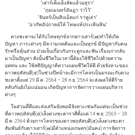
“เสาร์เพ็งเล็งลัคแล้วอสุรา”
“ภุมเมนทร์อัษฎา ว่าไว้”
“จันทร์เป็นสิบเอ็ดแก่ ราหูเล่า”
“อาภัพอัปภาคย์ให้ โทษแท้ประเหินหิน”
ดวงชะตาจะได้รับโทษทุกข์จากดาวเสาร์(๗)ทำให้เกิด
ปัญหา ภาระต่างๆ มีความกดดันและเป็นทุกข์ มีปัญหากับคน
รักหรือหุ้นส่วน ป่วยเจ็บเกี่ยวกับกระดูกและฟัน เรื่องเก่ากลับ
มาเป็นปัญหา ดังนั้นชีวิตในเวลานี้ต้องใช้ชีวิตไปด้วยความ
อดทน และ ใช้สติปัญญาคิดวางแผนชีวิตให้ดี ด้วยจังหวะของ
ดาวพฤหัสบดี(๕)ในช่วงปีหน้าจะมีการโคจรเป็นมรณะกับดวง
ชะตาตั้งแต่ 29 มี.ค. 2564 – 28 ก.ย. 2564 จะส่งผลให้ดีร้าย
สลับกันยังไม่แน่นอน เกิดปัญหาการจัดการวางแผนบริหาร
ต่างๆ
ในส่วนที่ดีและส่งเสริมยังพอมีจังหวะเช่นกันแต่จะเป็นช่วง
ที่ดาวพฤหัสบดี(๕)เล็งดวงชะตาราศีตั้งแต่ 14 พ.ย. 2563 – 28
มี.ค. 2564 ด้วยการโคจรของดาวพฤหัสบดี(๕)เล็งดวงชะตา
สัมพันธ์กับดาวเสาร์(๗)มีตำแหน่งเกษตร(มั่นคง) การจัดการ