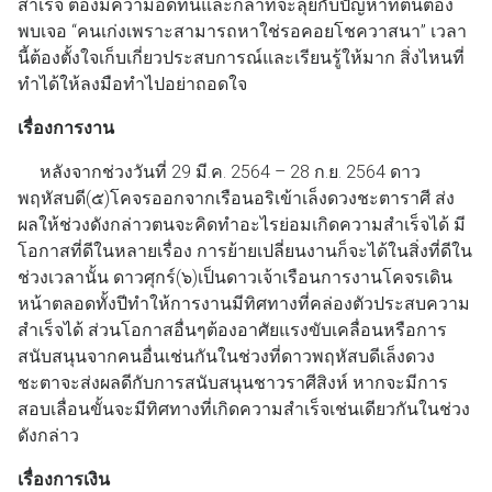
สำเร็จ ต้องมีความอดทนและกล้าที่จะลุยกับปัญหาที่ตนต้อง
พบเจอ “คนเก่งเพราะสามารถหาใช่รอคอยโชควาสนา” เวลา
นี้ต้องตั้งใจเก็บเกี่ยวประสบการณ์และเรียนรู้ให้มาก สิ่งไหนที่
ทำได้ให้ลงมือทำไปอย่าถอดใจ
เรื่องการงาน
หลังจากช่วงวันที่ 29 มี.ค. 2564 – 28 ก.ย. 2564 ดาว
พฤหัสบดี(๕)โคจรออกจากเรือนอริเข้าเล็งดวงชะตาราศี ส่ง
ผลให้ช่วงดังกล่าวตนจะคิดทำอะไรย่อมเกิดความสำเร็จได้ มี
โอกาสที่ดีในหลายเรื่อง การย้ายเปลี่ยนงานก็จะได้ในสิ่งที่ดีใน
ช่วงเวลานั้น ดาวศุกร์(๖)เป็นดาวเจ้าเรือนการงานโคจรเดิน
หน้าตลอดทั้งปีทำให้การงานมีทิศทางที่คล่องตัวประสบความ
สำเร็จได้ ส่วนโอกาสอื่นๆต้องอาศัยแรงขับเคลื่อนหรือการ
สนับสนุนจากคนอื่นเช่นกันในช่วงที่ดาวพฤหัสบดีเล็งดวง
ชะตาจะส่งผลดีกับการสนับสนุนชาวราศีสิงห์ หากจะมีการ
สอบเลื่อนขั้นจะมีทิศทางที่เกิดความสำเร็จเช่นเดียวกันในช่วง
ดังกล่าว
เรื่องการเงิน