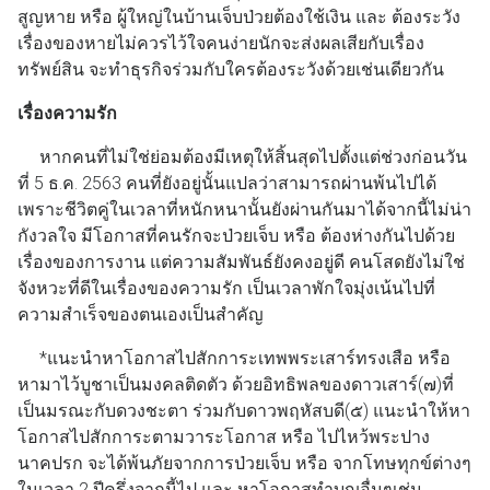
สูญหาย หรือ ผู้ใหญ่ในบ้านเจ็บป่วยต้องใช้เงิน และ ต้องระวัง
เรื่องของหายไม่ควรไว้ใจคนง่ายนักจะส่งผลเสียกับเรื่อง
ทรัพย์สิน จะทำธุรกิจร่วมกับใครต้องระวังด้วยเช่นเดียวกัน
เรื่องความรัก
หากคนที่ไม่ใช่ย่อมต้องมีเหตุให้สิ้นสุดไปตั้งแต่ช่วงก่อนวัน
ที่ 5 ธ.ค. 2563 คนที่ยังอยู่นั้นแปลว่าสามารถผ่านพ้นไปได้
เพราะชีวิตคู่ในเวลาที่หนักหนานั้นยังผ่านกันมาได้จากนี้ไม่น่า
กังวลใจ มีโอกาสที่คนรักจะป่วยเจ็บ หรือ ต้องห่างกันไปด้วย
เรื่องของการงาน แต่ความสัมพันธ์ยังคงอยู่ดี คนโสดยังไม่ใช่
จังหวะที่ดีในเรื่องของความรัก เป็นเวลาพักใจมุ่งเน้นไปที่
ความสำเร็จของตนเองเป็นสำคัญ
*แนะนำหาโอกาสไปสักการะเทพพระเสาร์ทรงเสือ หรือ
หามาไว้บูชาเป็นมงคลติดตัว ด้วยอิทธิพลของดาวเสาร์(๗)ที่
เป็นมรณะกับดวงชะตา ร่วมกับดาวพฤหัสบดี(๕) แนะนำให้หา
โอกาสไปสักการะตามวาระโอกาส หรือ ไปไหว้พระปาง
นาคปรก จะได้พ้นภัยจากการป่วยเจ็บ หรือ จากโทษทุกข์ต่างๆ
ในเวลา 2 ปีครึ่งจากนี้ไป และ หาโอกาสทำบุญอื่นๆเช่น