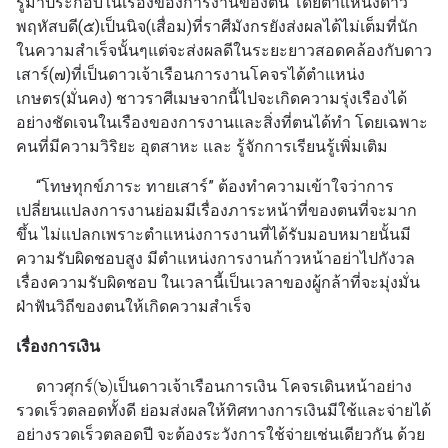
รู้มาประกอบในเรื่องของการงานของตน โดยตำแหน่งดาว
พฤหัสบดี(๕)เป็นนิจ(เสื่อม)ที่ราศีมังกรยังส่งผลได้ไม่เต็มที่นัก
ในความสำเร็จนั้นๆแต่จะส่งผลดีในระยะยาวสอดคล้องกับดาว
เสาร์(๗)ที่เป็นดาวเจ้าเรือนการงานโคจรได้ตำแหน่ง
เกษตร(มั่นคง) ชาวราศีเมษจากนี้ไปจะเกิดความรุ่งเรืองได้
อย่างชัดเจนในเรืองของการงานและสิ่งที่ตนได้ทำ โดยเฉพาะ
คนที่มีความวิริยะ อุตสาหะ และ รู้จักการเรียนรู้เพิ่มเติม
“โทษทุกข์ภาระ ทายเสาร์” ต้องทำความเข้าใจว่าการ
เปลี่ยนแปลงการงานย่อมมีเรื่องภาระหน้าที่ของตนที่จะมาก
ขึ้น ไม่แปลกเพราะตำแหน่งการงานที่ได้รับมอบหมายนั้นมี
ความรับผิดชอบสูง มีตำแหน่งการงานก้าวหน้าอย่าไปกังวล
เรื่องความรับผิดชอบ ในเวลานี้เป็นเวลาของผู้กล้าที่จะมุ่งมั่น
ฝ่าฟันวิถีของตนให้เกิดความสำเร็จ
เรื่องการเงิน
ดาวศุกร์(๖)เป็นดาวเจ้าเรือนการเงิน โคจรเดินหน้าอย่าง
รวดเร็วตลอดทั้งดี ย่อมส่งผลให้ทิศทางการเงินมีใช้และจ่ายได้
อย่างรวดเร็วตลอดปี จะต้องระวังการใช้จ่ายเช่นเดียวกัน ด้วย