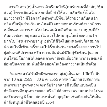
ดาวอังคาร(๓)เป็นดาวเจ้าเรือนปัตนิ(คนรัก/คนที่สำคัญ/หุ้น
ส่วน) โคจรเดินหน้าตลอดทั้งปี ทำให้ความสัมพันธ์เป็นไป
อย่างรวดเร็ว มีโอกาสในช่วงต้นปีที่จะได้ร่วมงานกับคนรัก
หรือ เป็นหุ้นส่วนกัน คนโสดมีโอกาสเจอคนรักหลังจากมีการ
เปลี่ยนแปลงการงานไปก่อน แต่ด้วยอิทธิพลของราหู(๘)ที่ยัง
ทับดวงชะตาอยู่ แนะนำไม่ควรไปหมกมุ่นในเรื่องความรัก
มากไป “มัวเมาทายราหู” อย่าให้ชีวิตไปลุ่มหลงกับกิเลสมาก
นัก อะไรที่เข้ามาเร็วย่อมไปเร็วเช่นกัน ระวังเรื่องของการไป
ยุ่งกับคนที่เจ้าของ หรือ ความสัมพันธ์ชีวิตคู่ซับซ้อนวุ่นวาย
คนโสดมีโอกาสได้เจอคนต่างชาติเช่นเดียวกัน หากจะส่งผลดี
ย่อมเป็นความสัมพันธ์ที่ต่อยอดในเรื่องการงานเป็นสำคัญ
*ดวงชะตาได้รับอิทธิพลของราหู(๘)เป็นเวลา 1 ปีครึ่ง นับ
จาก 10 ก.ย. 2563 – 30 มี.ค. 2565 ควรหาโอกาสไปสักการะ
เทพพระราหูทรงครุฑ จะกลับร้ายกลายดี เปลี่ยนแปลงเป็น
กำลังบารมีหนุนดวงชะตา หรือ ไปสักการะพระนอนปางโปรด
อสุรินทราหู มีโอกาสควรหมั่นทำบุญอื่นๆเช่นเดียวกันให้เป็น
กำลังหนุนนำชีวิตตลอดปี 2564