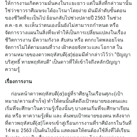
ให้การงานเกิดความมั่นคงในระยะยาว แต่ในสิ่งที่กล่าวมานั้น
ใช่ว่าชาวราศีเมษจะได้อะไรมาโดยง่าย มันมีลำดับขั้นตอน
ของชีวิตที่จะเป็นไป ย้อนกลับไปช่วงปลายปี 2563 ในช่วง
ต.ค.-ธ.ค. จะเห็นว่าตนเองนั้นยังไม่สามารถกำหนด หรือ
จัดการวางแผนในสิ่งที่จะทำให้เป็นการเปลี่ยนแปลงในเรื่อง
ชีวิตการงาน มีความกังวล สับสน หรือ ตกกะไดพลอยโจน
จัดการไม่ได้ตามแผนที่วาง เฝ้าคอยจังหวะและโอกาส ใน
ความหมายของดาวพฤหัสบดี(๕)ย่อมมีคำกล่าวไว้ว่า “ปัญญา
บริสุทธิ์ ทายพฤหัสบดี” เป็นดาวที่ให้เข้าใจถึงหลักปัญญา
ความรู้
เรื่องการงาน
ก่อนหน้าดาวพฤหัสบดี(๕)อยู่ที่ราศีธนูในเรือนศุภะ(เป้า
หมาย/ความสำเร็จ) ทำให้ตนนั้นคิดถึงเป้าหมายของตนและ
เริ่มที่จะศึกษาในความรู้เรื่องนั้นๆ บางคนเริ่มที่จะศึกษาเรียน
ต่อ หรือ หาความรู้เพิ่ม และ ค้นพบเป้าหมายของตน หลังจาก
ที่ดาวพฤหัสบดี(๕)โคจรเข้าสู่เรือนการงานที่ราศีมังกรในวันที่
14 พ.ย. 2563 เป็นต้นไปนั้น แสดงผลให้ตนต้องใช้สิ่งที่ได้เรียน