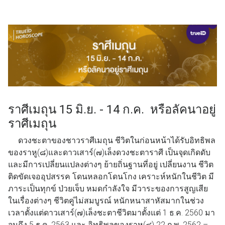
ราศีเมถุน 15 มิ.ย. - 14 ก.ค. หรือลัคนาอยู่
ราศีเมถุน
ดวงชะตาของชาวราศีเมถุน ชีวิตในก่อนหน้าได้รับอิทธิพล
ของราหู(๘)และดาวเสาร์(๗)เล็งดวงชะตาราศี เป็นจุดเกิดดับ
และมีการเปลี่ยนแปลงต่างๆ ย้ายถิ่นฐานที่อยู่ เปลี่ยนงาน ชีวิต
ติดขัดเจออุปสรรค โดนหลอกโดนโกง เคราะห์หนักในชีวิต มี
ภาระเป็นทุกข์ ป่วยเจ็บ หมดกำลังใจ มีวาระของการสูญเสีย
ในเรื่องต่างๆ ชีวิตคู่ไม่สมบูรณ์ หนักหนาสาหัสมากในช่วง
เวลาตั้งแต่ดาวเสาร์(๗)เล็งชะตาชีวิตมาตั้งแต่ 1 ธ.ค. 2560 มา
จนถึง 5 ธ.ค. 2563 และ อิทธิพลของราหู(๘) 22 ก.พ. 2562 –