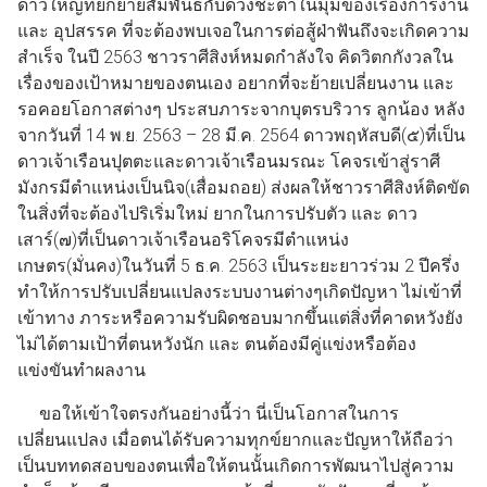
ดาวใหญ่ที่ยกย้ายสัมพันธ์กับดวงชะตาในมุมของเรื่องการงาน
และ อุปสรรค ที่จะต้องพบเจอในการต่อสู้ฝ่าฟันถึงจะเกิดความ
สำเร็จ ในปี 2563 ชาวราศีสิงห์หมดกำลังใจ คิดวิตกกังวลใน
เรื่องของเป้าหมายของตนเอง อยากที่จะย้ายเปลี่ยนงาน และ
รอคอยโอกาสต่างๆ ประสบภาระจากบุตรบริวาร ลูกน้อง หลัง
จากวันที่ 14 พ.ย. 2563 – 28 มี.ค. 2564 ดาวพฤหัสบดี(๕)ที่เป็น
ดาวเจ้าเรือนปุตตะและดาวเจ้าเรือนมรณะ โคจรเข้าสู่ราศี
มังกรมีตำแหน่งเป็นนิจ(เสื่อมถอย) ส่งผลให้ชาวราศีสิงห์ติดขัด
ในสิ่งที่จะต้องไปริเริ่มใหม่ ยากในการปรับตัว และ ดาว
เสาร์(๗)ที่เป็นดาวเจ้าเรือนอริโคจรมีตำแหน่ง
เกษตร(มั่นคง)ในวันที่ 5 ธ.ค. 2563 เป็นระยะยาวร่วม 2 ปีครึ่ง
ทำให้การปรับเปลี่ยนแปลงระบบงานต่างๆเกิดปัญหา ไม่เข้าที่
เข้าทาง ภาระหรือความรับผิดชอบมากขึ้นแต่สิ่งที่คาดหวังยัง
ไม่ได้ตามเป้าที่ตนหวังนัก และ ตนต้องมีคู่แข่งหรือต้อง
แข่งขันทำผลงาน
ขอให้เข้าใจตรงกันอย่างนี้ว่า นี่เป็นโอกาสในการ
เปลี่ยนแปลง เมื่อตนได้รับความทุกข์ยากและปัญหาให้ถือว่า
เป็นบททดสอบของตนเพื่อให้ตนนั้นเกิดการพัฒนาไปสู่ความ