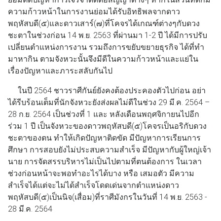
ความก้าวหน้าในการงานย่อมได้รับอิทธิพลจากดาว
พฤหัสบดี(๕)และดาวเสาร์(๗)ที่โคจรได้เกณฑ์ต่างๆกับดวง
ชะตาในช่วงก่อน 14 พ.ย. 2563 ที่ผ่านมา 1-2 ปี ได้มีการปรับ
เปลี่ยนตำแหน่งการงาน รวมถึงการขยับขยายธุรกิจ ได้ที่ทำ
มาหากิน ตามจังหวะนั้นจึงมีดีในความก้าวหน้าและแย่ใน
เรื่องปัญหาและภาระสลับกันไป
ในปี 2564 ชาวราศีกันย์ยังคงต้องประคองตัวไปก่อน อย่า
ได้รีบร้อนเต็มที่นักจังหวะยังส่งผลไม่ดีในช่วง 29 มี.ค. 2564 –
28 ก.ย. 2564 เป็นช่วงที่ 1 และ หลังเดือนพฤศจิกายนไปอีก
ร่วม 1 ปี เป็นจังหวะของดาวพฤหัสบดี(๕)โคจรเป็นอริกับดวง
ชะตาของตน ทำให้เกิดปัญหาติดขัด มีปัญหาการเรียนการ
ศึกษา การสอบยังไม่ประสบความสำเร็จ มีปัญหากับผู้ใหญ่เจ้า
นาย การจัดสรรบริหารไม่เป็นไปตามที่ตนต้องการ ในเวลา
ช่วงก่อนหน้าจะพอทำอะไรได้บาง หรือ เสมอตัว มีความ
สำเร็จได้แต่จะไม่ได้สำเร็จโดดเด่นจากตำแหน่งดาว
พฤหัสบดี(๕)เป็นนิจ(เสื่อม)ที่ราศีมังกรในวันที่ 14 พ.ย. 2563 -
28 มี.ค. 2564