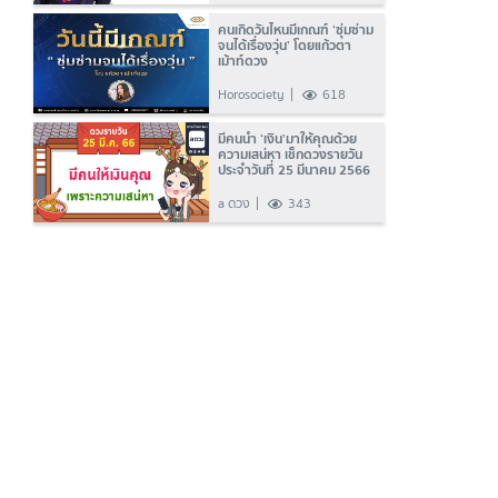
คนเกิดวันไหนมีเกณฑ์ ‘ซุ่มซ่าม
จนได้เรื่องวุ่น’ โดยแก้วตา
เม้าท์ดวง
Horosociety
618
มีคนนำ ‘เงิน’มาให้คุณด้วย
ความเสน่หา เช็กดวงรายวัน
ประจำวันที่ 25 มีนาคม 2566
a ดวง
343