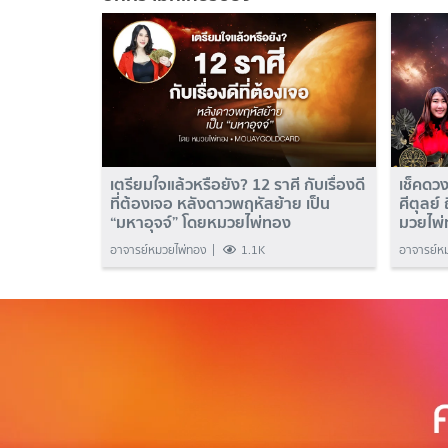
เตรียมใจแล้วหรือยัง? 12 ราศี กับเรื่องดี
เช็คดวง
ที่ต้องเจอ หลังดาวพฤหัสย้าย เป็น
ศีตุลย์
“มหาอุจจ์” โดยหมวยไพ่ทอง
มวยไพ
อาจารย์หมวยไพ่ทอง
1.1K
อาจารย์ห