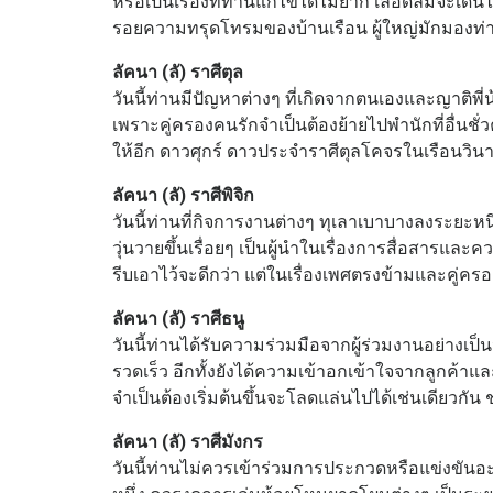
หรือเป็นเรื่องที่ท่านแก้ไขได้ไม่ยาก เลือดลมจะเดิ
รอยความทรุดโทรมของบ้านเรือน ผู้ใหญ่มักมองท่
ลัคนา (ลั) ราศีตุล
วันนี้ท่านมีปัญหาต่างๆ ที่เกิดจากตนเองและญาติพี่น
เพราะคู่ครองคนรักจำเป็นต้องย้ายไปพำนักที่อื่นชั่
ให้อีก ดาวศุกร์ ดาวประจำราศีตุลโคจรในเรือนวิน
ลัคนา (ลั) ราศีพิจิก
วันนี้ท่านที่กิจการงานต่างๆ ทุเลาเบาบางลงระยะห
วุ่นวายขึ้นเรื่อยๆ เป็นผู้นำในเรื่องการสื่อสารแล
รีบเอาไว้จะดีกว่า แต่ในเรื่องเพศตรงข้ามและคู่ครอง
ลัคนา (ลั) ราศีธนู
วันนี้ท่านได้รับความร่วมมือจากผู้ร่วมงานอย่างเป
รวดเร็ว อีกทั้งยังได้ความเข้าอกเข้าใจจากลูกค้าแ
จำเป็นต้องเริ่มต้นขึ้นจะโลดแล่นไปได้เช่นเดียวกัน ช
ลัคนา (ลั) ราศีมังกร
วันนี้ท่านไม่ควรเข้าร่วมการประกวดหรือแข่งขันอะไร