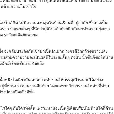
นไม่ค่อยสะดวก อาจมีอาการภูมิแพ้หรือเป็นหวัดได้ง่าย มองเห็นร่อง
านด้วยความไม่เข้าใจ
้องใกล้ชิด ไม่มีความสงบสุขในบ้านเรือนที่อยู่อาศัย ซึ่งอาจเป็น
วคราว ปัญหาต่างๆ ที่นึกว่ายุติไปแล้วด้วยดีกลับมาทำความยุ่งยาก
าศ ระวังจะคิดผิดพลาด
นึ่ง จะกลับประดังกันเข้ามาเป็นอันมาก วงจรชีวิตกว้างขวางและ
ะความสวยความงามจะเป็นผลดีในระยะสั้นๆ ดังนั้น น้ำขึ้นก็ขอให้ท่าน
มักมีเรื่องเสียหายขัดแย้ง
็นน้ำหนึ่งใจเดียวกัน สามารถทำงานให้บรรลุเป้าหมายได้อย่าง
ละผู้ที่ท่านประสานงานอีกด้วย โดยเฉพาะกิจการงานใหม่ๆ ที่ท่าน
่วงปลายปีจะยิ่งดีขึ้น
ใดๆ กับใครทั้งสิ้น เพราะท่านจะเป็นผู้เสียเปรียบไม่ด้านใดก็ด้าน