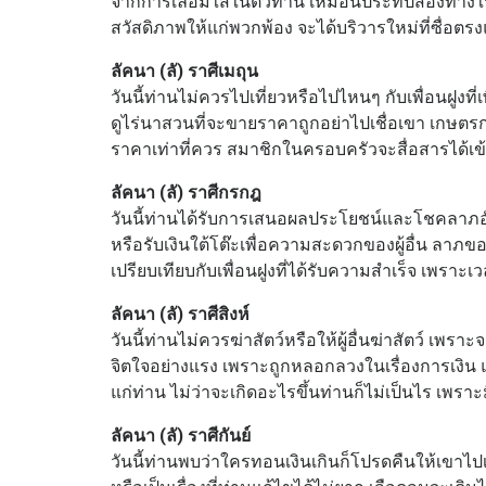
จากการเลื่อมใสในตัวท่าน เหมือนประทีปส่องทาง
สวัสดิภาพให้แก่พวกพ้อง จะได้บริวารใหม่ที่ซื่อต
ลัคนา (ลั) ราศีเมถุน
วันนี้ท่านไม่ควรไปเที่ยวหรือไปไหนๆ กับเพื่อนฝูงที
ดูไร่นาสวนที่จะขายราคาถูกอย่าไปเชื่อเขา เกษต
ราคาเท่าที่ควร สมาชิกในครอบครัวจะสื่อสารได้เข้
ลัคนา (ลั) ราศีกรกฎ
วันนี้ท่านได้รับการเสนอผลประโยชน์และโชคลาภอั
หรือรับเงินใต้โต๊ะเพื่อความสะดวกของผู้อื่น ลาภข
เปรียบเทียบกับเพื่อนฝูงที่ได้รับความสำเร็จ เพราะ
ลัคนา (ลั) ราศีสิงห์
วันนี้ท่านไม่ควรฆ่าสัตว์หรือให้ผู้อื่นฆ่าสัตว์ 
จิตใจอย่างแรง เพราะถูกหลอกลวงในเรื่องการเงิน 
แก่ท่าน ไม่ว่าจะเกิดอะไรขึ้นท่านก็ไม่เป็นไร เพร
ลัคนา (ลั) ราศีกันย์
วันนี้ท่านพบว่าใครทอนเงินเกินก็โปรดคืนให้เขาไปเถิ