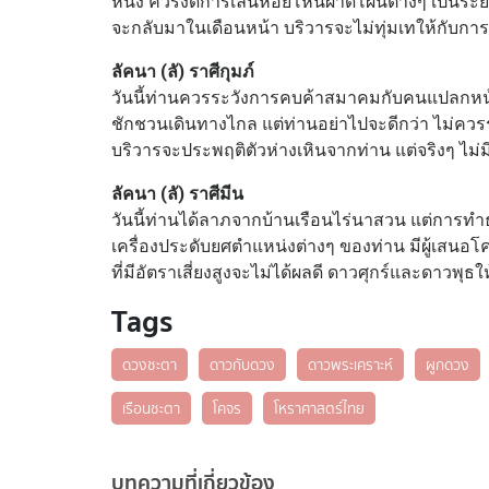
หนึ่ง ควรงดการเล่นห้อยโหนผาดโผนต่างๆ เป็นระย
จะกลับมาในเดือนหน้า บริวารจะไม่ทุ่มเทให้กับการ
ลัคนา (ลั) ราศีกุมภ์
วันนี้ท่านควรระวังการคบค้าสมาคมกับคนแปลกหน้า 
ชักชวนเดินทางไกล แต่ท่านอย่าไปจะดีกว่า ไม่ควรร
บริวารจะประพฤติตัวห่างเหินจากท่าน แต่จริงๆ ไม่ม
ลัคนา (ลั) ราศีมีน
วันนี้ท่านได้ลาภจากบ้านเรือนไร่นาสวน แต่การทำธ
เครื่องประดับยศตำแหน่งต่างๆ ของท่าน มีผู้เสนอโคร
ที่มีอัตราเสี่ยงสูงจะไม่ได้ผลดี ดาวศุกร์และดาวพุ
Tags
ดวงชะตา
ดาวกับดวง
ดาวพระเคราะห์
ผูกดวง
เรือนชะตา
โคจร
โหราศาสตร์ไทย
บทความที่เกี่ยวข้อง