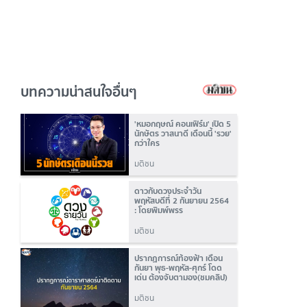
บทความน่าสนใจอื่นๆ
'หมอกฤษณ์ คอนเฟิร์ม' เปิด 5
นักษัตร วาสนาดี เดือนนี้ 'รวย'
กว่าใคร
มติชน
ดาวกับดวงประจำวัน
พฤหัสบดีที่ 2 กันยายน 2564
: โดยพิมพ์พรร
มติชน
ปรากฏการณ์ท้องฟ้า เดือน
กันยา พุธ-พฤหัส-ศุกร์ โดด
เด่น ต้องจับตามอง(ชมคลิป)
มติชน