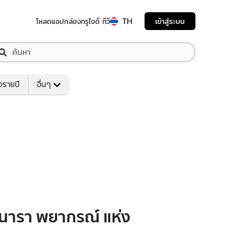
TH
เข้าสู่ระบบ
โหลดแอป
กล่องทรูไอดี ทีวี
งรายปี
อื่นๆ
พ์นารา พยากรณ์ แห่ง