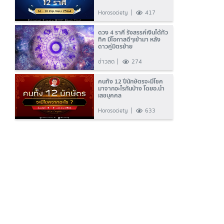
Horosociety
417
ดวง 4 ราศี รังสรรค์เงินได้ทั่ว
ทิศ มีโอกาสดีๆเข้ามา หลัง
ดาวคู่มิตรย้าย
ข่าวสด
274
คนทั้ง 12 ปีนักษัตรจะมีโชค
มาจากอะไรกันบ้าง โดยอ.นำ
เสขบุคคล
Horosociety
633