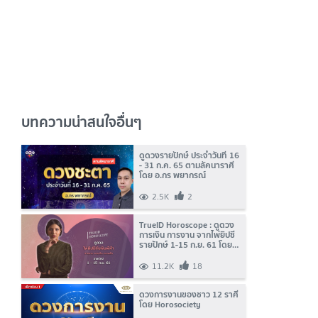
บทความน่าสนใจอื่นๆ
ดูดวงรายปักษ์ ประจำวันที่ 16
- 31 ก.ค. 65 ตามลัคนาราศี
โดย อ.กร พยากรณ์
2.5K
2
TrueID Horoscope : ดูดวง
การเงิน การงาน จากไพ่ยิปซี
รายปักษ์ 1-15 ก.ย. 61 โดย
แม่หมอพิมพ์ฟ้า
11.2K
18
ดวงการงานของชาว 12 ราศี
โดย Horosociety