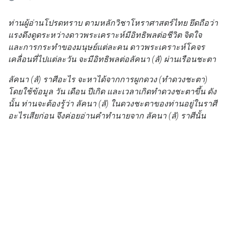
ท่านผู้อ่านโปรดทราบ ตามหลักวิชาโหราศาสตร์ไทย ยึดถือว่า
แรงดึงดูดระหว่างดาวพระเคราะห์มีอิทธิพลต่อชีวิต จิตใจ
และการกระทำของมนุษย์แต่ละคน ดาวพระเคราะห์โคจร
เคลื่อนที่ไปแต่ละวัน จะมีอิทธิพลต่อลัคนา (ลั) ผ่านเรือนชะตา
ลัคนา (ลั) ราศีอะไร จะหาได้จากการผูกดวง (ทำดวงชะตา)
โดยใช้ข้อมูล วัน เดือน ปีเกิด และเวลาเกิดทำดวงชะตาขึ้น ดัง
นั้น ท่านจะต้องรู้ว่า ลัคนา (ลั) ในดวงชะตาของท่านอยู่ในราศี
อะไรเสียก่อน จึงค่อยอ่านคำทำนายจาก ลัคนา (ลั) ราศีนั้น