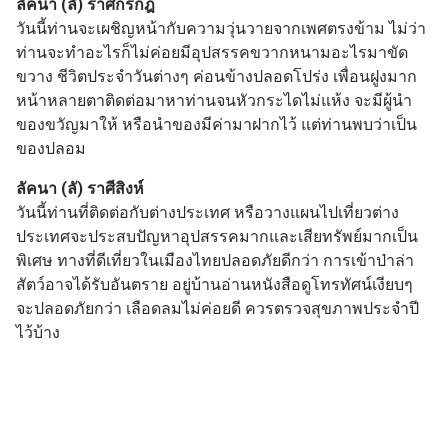
ลัคนา (ลั) ราศีกรกฎ
วันนี้ท่านจะเผชิญหน้ากับความวุ่นวายจากเพศตรงข้าม ไม่ว่า
ท่านจะทำอะไรก็ไม่ค่อยมีอุปสรรคขวากหนามอะไรมาขัด
ขวาง ชีวิตประจำวันต่างๆ ค่อนข้างปลอดโปร่ง เพื่อนฝูงมาก
หน้าหลายตาติดต่อมาหาท่านจนหัวกระไดไม่แห้ง จะมีผู้นำ
ของขวัญมาให้ หรือนำของมีค่ามาฝากไว้ แต่ท่านพบว่าเป็น
ของปลอม
ลัคนา (ลั) ราศีสิงห์
วันนี้ท่านที่ติดต่อกับต่างประเทศ หรือวางแผนไปเที่ยวต่าง
ประเทศจะประสบปัญหาอุปสรรคมากและเสียทรัพย์มากเป็น
พิเศษ ทางที่ดีเที่ยวในเมืองไทยปลอดภัยดีกว่า การเข้าป่าล่า
สัตว์อาจได้รับอันตราย อยู่บ้านอ่านหนังสือดูโทรทัศน์เงียบๆ
จะปลอดภัยกว่า เลือดลมไม่ค่อยดี ควรตรวจสุขภาพประจำปี
ไว้บ้าง