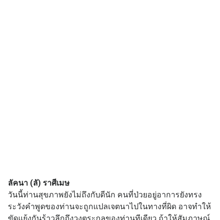
ลัคนา (ลั) ราศีเมษ
วันนี้ท่านสุขภาพยังไม่ถึงกับดีนัก คนที่ป่วยอยู่อาการยังทรง
ระวังคำพูดของท่านจะถูกแปลเจตนาไปในทางที่ผิด อาจทำให้
ขัดแย้งกันร้าวลึกถึงวงตระกูลของท่านทีเดียว ถ้าให้สัมภาษณ์