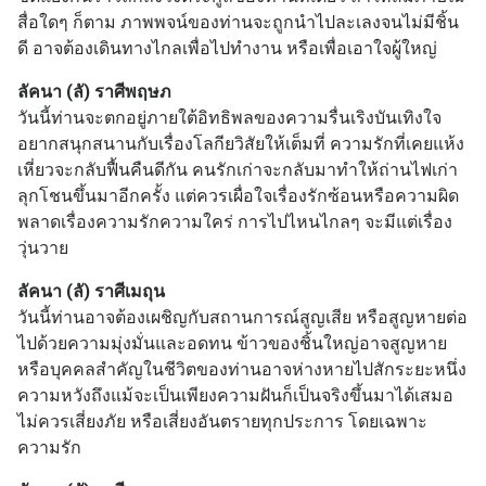
สื่อใดๆ ก็ตาม ภาพพจน์ของท่านจะถูกนำไปละเลงจนไม่มีชิ้น
ดี อาจต้องเดินทางไกลเพื่อไปทำงาน หรือเพื่อเอาใจผู้ใหญ่
ลัคนา (ลั) ราศีพฤษภ
วันนี้ท่านจะตกอยู่ภายใต้อิทธิพลของความรื่นเริงบันเทิงใจ
อยากสนุกสนานกับเรื่องโลกียวิสัยให้เต็มที่ ความรักที่เคยแห้ง
เหี่ยวจะกลับฟื้นคืนดีกัน คนรักเก่าจะกลับมาทำให้ถ่านไฟเก่า
ลุกโชนขึ้นมาอีกครั้ง แต่ควรเผื่อใจเรื่องรักซ้อนหรือความผิด
พลาดเรื่องความรักความใคร่ การไปไหนไกลๆ จะมีแต่เรื่อง
วุ่นวาย
ลัคนา (ลั) ราศีเมถุน
วันนี้ท่านอาจต้องเผชิญกับสถานการณ์สูญเสีย หรือสูญหายต่อ
ไปด้วยความมุ่งมั่นและอดทน ข้าวของชิ้นใหญ่อาจสูญหาย
หรือบุคคลสำคัญในชีวิตของท่านอาจห่างหายไปสักระยะหนึ่ง
ความหวังถึงแม้จะเป็นเพียงความฝันก็เป็นจริงขึ้นมาได้เสมอ
ไม่ควรเสี่ยงภัย หรือเสี่ยงอันตรายทุกประการ โดยเฉพาะ
ความรัก