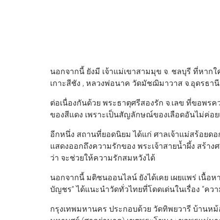
นอกจากนี้ ยังมี เจ้าแม่เขาสามมุข จ. ชลบุรี ที่หา
เกาะสีชัง , หลวงพ่อนาค วัดมัชฌิมาวาส จ.อุดรธานี
ต่อเนื่องกันด้วย พระธาตุศรีสองรัก จ.เลข ที่ขอพร
ของสีแดง เพราะเป็นสัญลักษณ์ของเลือดอันไม่ค่อย
อีกหนึ่ง สถานที่ยอดนิยม ได้แก่ ศาลเจ้าแม่สร้อยด
แสดงออกถึงความรักของ พระเจ้าสายน้ำผึ้ง สร้างศ
ว่า จะช่วยให้ความรักสมหวังได้
นอกจากนี้ มติชนออนไลน์ ยังได้เคย เผยแพร่ เนื้อห
บัญชร” ได้แนะนำวัดทั่วไทยที่โดดเด่นในเรื่อง “ความร
กรุงเทพมหานคร ประกอบด้วย วัดทิพยวารี บ้านหม้อ 