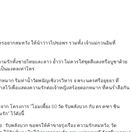
กใครอยากสมหวัง ให้นำว่าวไปขอพร รวมทั้ง เจ้าแม่กวนอิมที่
ความรักทั้งชายไทยและลาว ย้ำว่า ไม่ควรใส่ชุดสีแดงหรือบูชาด้วย
เป็นมงคลเท่าไหร่
อกหมาก ริมท่าน้ำวัดพนัญเชิงวรวิหาร จ.พระนครศรีอยุธยา ที่
าลไว้เพื่อแสดงความรักต่อเจ้าหญิงสร้อยดอกหมาก ที่คนร่ำลือกัน
าจาก โครงการ “โอมเพี้ยง 60 วัด รับพลังบวก กับ ดร.คฑา ชิน
ัก” ไว้ดังนี้
: รับพลังบวก ขอพรให้ค้าขายรุ่งเรือง ความรักสมหวัง, วัด