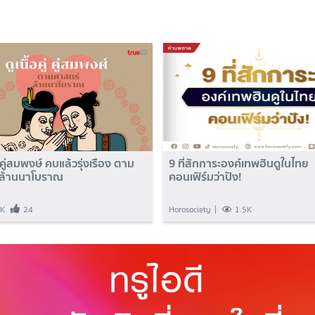
ู่ คู่สมพงษ์ คบแล้วรุ่งเรือง ตาม
9 ที่สักการะองค์เทพฮินดูในไทย
ล้านนาโบราณ
คอนเฟิร์มว่าปัง!
7K
24
Horosociety
1.5K