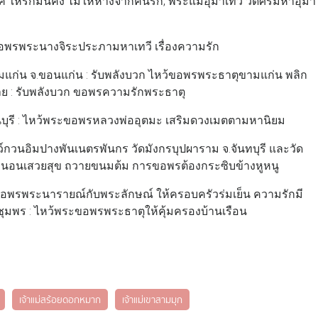
ห้รักมั่นคง ไม่ให้ห่างจากคนรัก, พระแม่อุมาเทวี วัดศรีมหาอุมา
 ขอพรพระนางจิระประภามหาเทวี เรื่องความรัก
แก่น จ.ขอนแก่น : รับพลังบวก ไหว้ขอพรพระธาตุขามแก่น พลิก
จ.เลย : รับพลังบวก ขอพรความรักพระธาตุ
นบุรี : ไหว้พระขอพรหลวงพ่ออุตมะ เสริมดวงเมตตามหานิยม
วนอิมปางพันเนตรพันกร วัดมังกรบุปผาราม จ.จันทบุรี และวัด
งนอนเสวยสุข ถวายขนมต้ม การขอพรต้องกระซิบข้างหูหนู
ขอพรพระนารายณ์กับพระลักษณ์ ให้ครอบครัวร่มเย็น ความรักมี
ชุมพร : ไหว้พระขอพรพระธาตุให้คุ้มครองบ้านเรือน
เจ้าแม่สร้อยดอกหมาก
เจ้าแม่เขาสามมุก