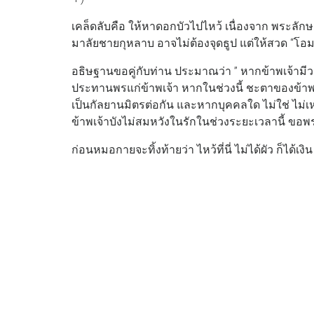
เคล็ดลับคือ ให้หาดอกบัวไปไหว้ เนื่องจาก พระลั
มาลัยชายกุหลาบ อาจไม่ต้องจุดธูป แต่ให้สวด “โอม 
อธิษฐานขอคู่กับท่าน ประมาณว่า ” หากข้าพเจ้าม
ประทานพรแก่ข้าพเจ้า หากในช่วงนี้ ชะตาของข้าพเ
เป็นกัลยานมิตรต่อกัน และหากบุคคลใด ไม่ใช่ ไม่
ข้าพเจ้าบังไม่สมหวังในรักในช่วงระยะเวลานี้ ขอ
ก่อนหมอกายจะทิ้งท้ายว่า ไหว้ที่นี่ ไม่ได้ผัว ก็ได้เงิน