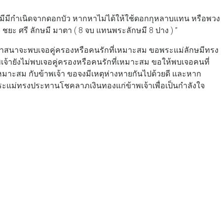
กษมีมีกำเนิดจากดอกบัว หากหาไม่ได้ให้ใช้ดอกกุหลาบแทน หรือพวง
ชยะ ศรี ลักษมี มาตา ( 8 จบ แทนพระลักษมี 8 ปาง ) ”
ีวาสนาจะพบเจอคู่ครองหรือคนรักที่เหมาะสม ขอพระแม่ลักษมีทรง
จ้ายังไม่พบเจอคู่ครองหรือคนรักที่เหมาะสม ขอให้พบเจอคนที่
เหมาะสม กับข้าพเจ้า ขอจงมีเหตุห่างหายกันไปด้วยดี และหาก
พระแม่ทรงประทานโชคลาภเงินทองแก่ข้าพเจ้าเพื่อเป็นกำลังใจ