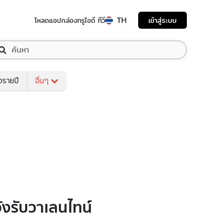
TH
เข้าสู่ระบบ
โหลดแอป
กล่องทรูไอดี ทีวี
งรายปี
อื่นๆ
วังรับวาเลนไทน์