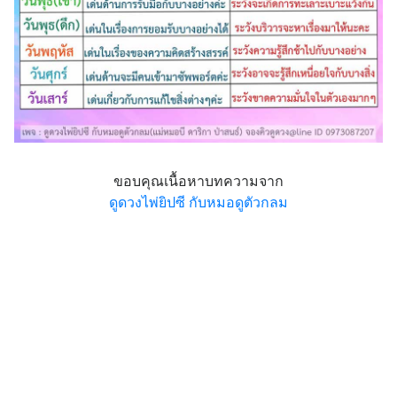
ขอบคุณเนื้อหาบทความจาก
ดูดวงไพ่ยิปซี กับหมอดูตัวกลม
หาฤกษ์มงคล วิธีการเสริมดวง สีมงคล คลิกเลย!
https://bit.ly/3bVb3Xy