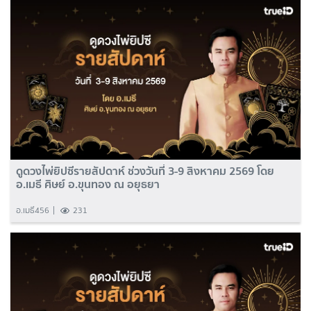
ดูดวงไพ่ยิปซีรายสัปดาห์ ช่วงวันที่ 3-9 สิงหาคม 2569 โดย
อ.เมธี ศิษย์ อ.ขุนทอง ณ อยุธยา
อ.เมธี456
231