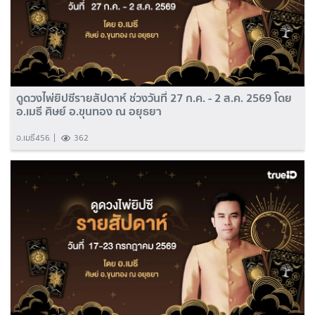
ดูดวงไพ่ยิปซีรายสัปดาห์ ช่วงวันที่ 27 ก.ค. - 2 ส.ค. 2569 โดย
อ.เมธี ศิษย์ อ.ขุนทอง ณ อยุธยา
อ.เมธี456
362