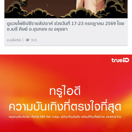
ดูดวงไพ่ยิปซีรายสัปดาห์ ช่วงวันที่ 17-23 กรกฎาคม 2569 โดย
อ.เมธี ศิษย์ อ.ขุนทอง ณ อยุธยา
อ.เมธี456
315