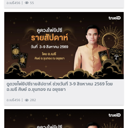
อ.เมธี456
55
ดูดวงไพ่ยิปซีรายสัปดาห์ ช่วงวันที่ 3-9 สิงหาคม 2569 โดย
อ.เมธี ศิษย์ อ.ขุนทอง ณ อยุธยา
อ.เมธี456
282