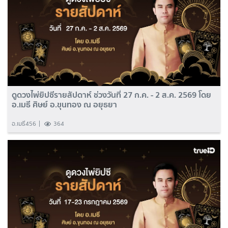
ดูดวงไพ่ยิปซีรายสัปดาห์ ช่วงวันที่ 27 ก.ค. - 2 ส.ค. 2569 โดย
อ.เมธี ศิษย์ อ.ขุนทอง ณ อยุธยา
อ.เมธี456
364