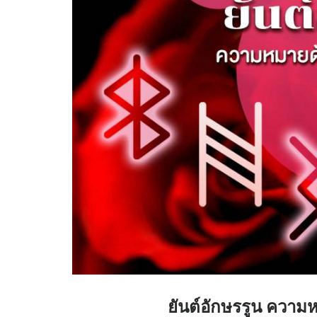
ยันต์อักษรรูน ควา