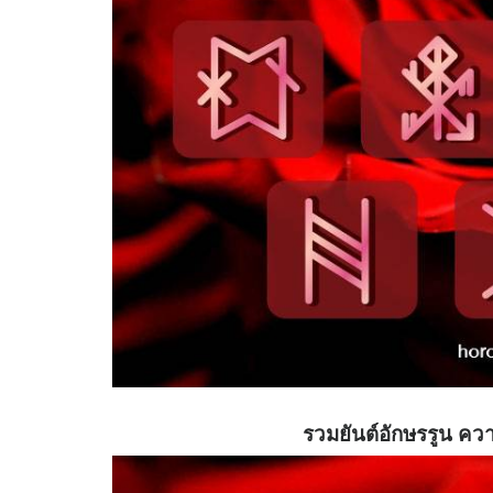
รวมยันต์อักษรรูน ค