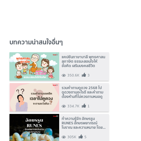
บทความน่าสนใจอื่นๆ
แคปชั่นภาษาบาลี พุทธศาสน
สุภาษิต ธรรมะสอนใจให้
ข้อคิด เสริมมงคลชีวิต
350.6K
3
รวมคำถามดูดวง 2568 ไป
ดูดวงถามอะไรดี และคำถาม
ต้องห้ามที่ไม่ควรถามหมอดู
334.7K
1
ทำความรู้จัก อักษรรูน
RUNES อักษรพยากรณ์
โบราณ และความหมาย โดย
TrueID Horoscope
305K
5