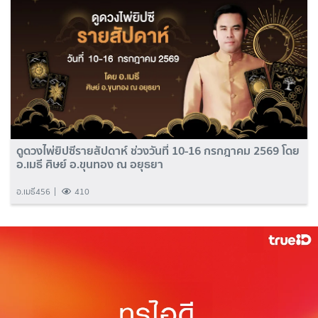
ดูดวงไพ่ยิปซีรายสัปดาห์ ช่วงวันที่ 10-16 กรกฎาคม 2569 โดย
อ.เมธี ศิษย์ อ.ขุนทอง ณ อยุธยา
อ.เมธี456
410