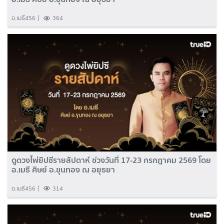
อ.เมธี456
364
ดูดวงไพ่ยิปซีรายสัปดาห์ ช่วงวันที่ 17-23 กรกฎาคม 2569 โดย
อ.เมธี ศิษย์ อ.ขุนทอง ณ อยุธยา
อ.เมธี456
314