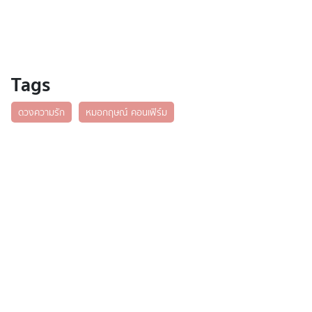
Tags
ดวงความรัก
หมอกฤษณ์ คอนเฟิร์ม
บทความน่าสนใจอื่นๆ
ดาวกับดวง วันพฤหัสบดีที่ 17 มิถุนายน 2564 โดย
พิมพ์พรร
มติชน
เช็กเลย! วิธีเสริมดวงรับโชคลาภประจำเดือน
มิ.ย.สำหรับ 12 นักษัตร
มติชน