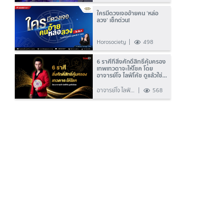
ใครมีดวงเจออ้ายคน ‘หล่อ
ลวง’ เช็กด่วน!
Horosociety
498
6 ราศีที่สิ่งศักดิ์สิทธิ์คุ้มครอง
เทพเทวดาจะให้โชค โดย
อาจารย์โจ ไลฟ์โค้ช ดูแล้วใช่
เลย
อาจารย์โจ ไลฟ์
568
โค้ช