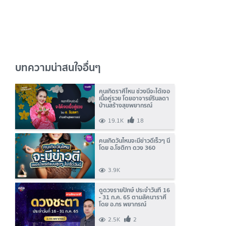
บทความน่าสนใจอื่นๆ
คนเกิดราศีไหน ช่วงนี้จะได้เจอ
เนื้อคู่รวย โดยอาจารย์รินลดา
บ้านสร้างสุขพยากรณ์
19.1K
18
คนเกิดวันไหนจะมีข่าวดีเร็วๆ นี้
โดย อ.โชติกา ดวง 360
3.9K
ดูดวงรายปักษ์ ประจำวันที่ 16
- 31 ก.ค. 65 ตามลัคนาราศี
โดย อ.กร พยากรณ์
2.5K
2