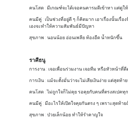
คนโสด : มีเกณฑ์จะได้เจอคนคารมดีเข้าหา แต่ดูให้ดี
คนมีคู่ : เป็นช่วงที่อยู่ดี ๆ ก็คิดมาก เอาเรื่องนั้นเ
เองจะทำให้ความสัมพันธ์มีปัญหา
สุขภาพ : นอนน้อย อ่อนเพลีย ท้องอืด น้ำหนักขึ้น
ราศีธนู
การงาน : เจอเพื่อนร่วมงาน เจอทีม หรือหัวหน้าที่ด
การเงิน : แม้จะตั้งมั่นว่าจะไม่เสียเงินง่าย แต่สุดท
คนโสด : ไม่ถูกใจก็ไม่คุย รอคุยกับคนที่ตรงสเปคทุก
คนมีคู่ : มีอะไรให้เปิดใจคุยกันตรง ๆ เพราะสุดท้
สุขภาพ : ป่วยเล็กน้อย ทำให้รำคาญใจ