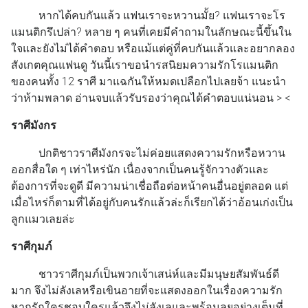
หากได้คบกันแล้ว แฟนเราจะหวานมั้ย? แฟนเราจะโร
แมนติกรึเปล่า? หลาย ๆ คนที่เคยมีคำถามในลักษณะนี้ขึ้นใน
ใจและยังไม่ได้คำตอบ หรือแม้แต่คู่ที่คบกันแล้วและอยากลอง
สังเกตคุณแฟนดู วันนี้เราขอนำรสนิยมความรักโรแมนติก
ของคนทั้ง 12 ราศี มาแฉกันให้หมดเปลือกไปเลยจ้า แนะนำ
ว่าห้ามพลาด อ่านจบแล้วรับรองว่าคุณได้คำตอบแน่นอน > <
ราศีมังกร
ปกติชาวราศีมังกรจะไม่ค่อยแสดงความรักหรือหวาน
ออกสื่อใด ๆ เท่าไหร่นัก เนื่องจากเป็นคนรู้จักวางตัวและ
ต้องการที่จะดูดี มีความน่าเชื่อถือต่อหน้าคนอื่นอยู่ตลอด แต่
เมื่อไหร่ก็ตามที่ได้อยู่กับคนรักแล้วล่ะก็เรียกได้ว่าอ้อนเก่งเป็น
ลูกแมวเลยล่ะ
ราศีกุมภ์
ชาวราศีกุมภ์เป็นพวกเจ้าเสน่ห์และมีมนุษยสัมพันธ์ดี
มาก จึงไม่ลังเลหรือเขินอายที่จะแสดงออกในเรื่องความรัก
หากรักใครชอบใครแล้วจึงไม่ลังเลและพร้อมลุยอย่างเต็มที่