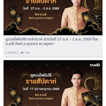
ดูดวงไพ่ยิปซีรายสัปดาห์ ช่วงวันที่ 27 ก.ค. - 2 ส.ค. 2569 โดย
อ.เมธี ศิษย์ อ.ขุนทอง ณ อยุธยา
อ.เมธี456
362