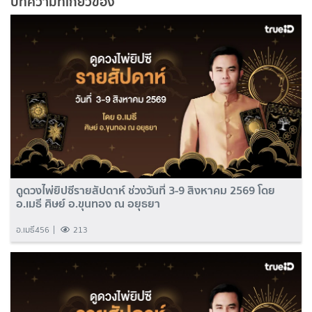
บทความที่เกี่ยวข้อง
ดูดวงไพ่ยิปซีรายสัปดาห์ ช่วงวันที่ 3-9 สิงหาคม 2569 โดย
อ.เมธี ศิษย์ อ.ขุนทอง ณ อยุธยา
อ.เมธี456
213