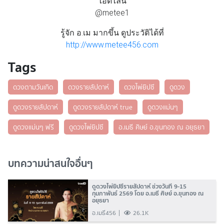
ไอดีไลน์
@metee1
รู้จัก อ.เม มากขึ้น ดูประวัติได้ที่
http://www.metee456.com
Tags
ดวงตามวันเกิด
ดวงรายสัปดาห์
ดวงไพ่ยิปซี
ดูดวง
ดูดวงรายสัปดาห์
ดูดวงรายสัปดาห์ true
ดูดวงแม่นๆ
ดูดวงแม่นๆ ฟรี
ดูดวงไพ่ยิปซี
อ.เมธี ศิษย์ อ.ขุนทอง ณ อยุธยา
บทความน่าสนใจอื่นๆ
ดูดวงไพ่ยิปซีรายสัปดาห์ ช่วงวันที่ 9-15
กุมภาพันธ์ 2569 โดย อ.เมธี ศิษย์ อ.ขุนทอง ณ
อยุธยา
อ.เมธี456
26.1K