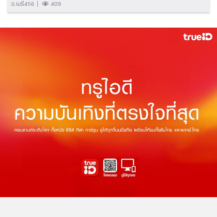
อ.เมธี456
409