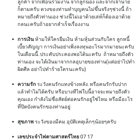
ลูกค้า จากเพื่อนร่วมงาน จากลูกน้อง เเละจากเจ้านาย
ก็ตามครับ ดวงของท่านทำบุญคนไม่ขึ้นจริงๆช่วงนี้ ถ้า
หมายถึงตัวท่านเอง ช่วงนี้ไม่เอาด้วยเล่ห์ก็ต้องเอาด้วย
กลนะครับถ้าอยากสำเร็จเรื่องงาน
การเงิน
ห้ามให้ใครยืมเงิน ห้ามหุ้นส่วนกับใคร ลูกหนี้
เบี้ยวสัญญา การเงินอย่าเพิ่งลงทุนอะไรมากมายนะครับ
ในเดือนนี้..ประคับประคองพอได้นะครับ ถ้าหมายถึงตัว
ท่านเอง จะได้เงินมาจากกลอุบายของท่าน(แต่อย่าไปทำ
ผิดศีล อย่าไปทำร้ายใครนะครับ)
ความรัก
ระวังคนรักเเทงข้างหลัง..หรือคนรักรับปาก
เเล้วทำไม่ได้ครับ หรือบางทีไพ่ใบนี้อาจจะหมายถึงตัว
คุณเอง กำลังไม่ซื่อสัตย์ต่อคนรักอยู่ใช่ไหม หรือมีอะไร
ที่ปิดบังคนรักของท่านอยู่
สุขภาพ
ระวังของมีคม อุบัติเหตุเล็กๆน้อยๆครับ
เลขประจำไพ่ตามศาสตร์ไทย
07 17