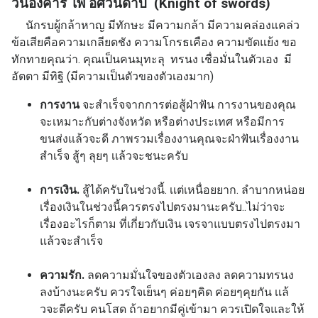
วันอังคาร ไพ่ อัศวินดาบ (Knight of swords)
นักรบผู้กล้าหาญ มีทักษะ มีความกล้า มีความคล่องแคล่ว
ข้อเสียคือความเกลียดชัง ความโกรธเคือง ความขัดแย้ง
ขอ
ทักทายคุณว่า. คุณเป็นคนมุทะลุ ทรนง เชื่อมั่นในตัวเอง มี
อัตตา มีทิฐิ (มีความเป็นตัวของตัวเองมาก)
การงาน
จะสำเร็จจากการต่อสู้ฝ่าฟัน การงานของคุณ
จะเหมาะกับต่างจังหวัด หรือต่างประเทศ หรือมีการ
ขนส่งแล้วจะดี ภาพรวมเรื่องงานคุณจะฝ่าฟันเรื่องงาน
สำเร็จ สู้ๆ ลุยๆ เเล้วจะชนะครับ
การเงิน.
สู้ได้ครับในช่วงนี้. เเต่เหนื่อยยาก. ลำบากหน่อย
เรื่องเงินในช่วงนี้ควรตรงไปตรงมานะครับ..ไม่ว่าจะ
เรื่องอะไรก็ตาม ที่เกี่ยวกับเงิน เจรจาแบบตรงไปตรงมา
แล้วจะสำเร็จ
ความรัก.
ลดความมั่นใจของตัวเองลง ลดความทรนง
ลงบ้างนะครับ ควรใจเย็นๆ ค่อยๆคิด ค่อยๆคุยกัน เเล้
วจะดีครับ คนโสด ถ้าอยากมีคู่เข้ามา ควรเปิดใจและให้