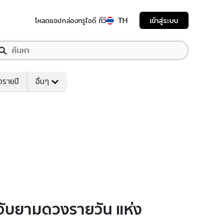
TH
เข้าสู่ระบบ
โหลดแอป
กล่องทรูไอดี ทีวี
งรายปี
อื่นๆ
ธจับยามดวงรายวัน แห่ง