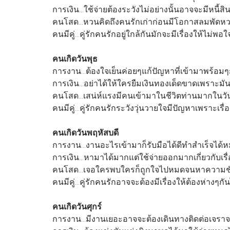
การเงิน...ใช้จ่ายต้องระวังไม่อย่างนั้นอาจจะมีหนี้สิน
คนโสด...หวนคิดถึงคนรักเก่าก่อนมีโอกาสลมพัดหวน
คนมีคู่...คู่รักคนรักอยู่ใกล้กันมักจะมีเรื่องให้ไม
คนเกิดวันพุธ
การงาน...ต้องใจเย็นค่อยๆแก้ปัญหาที่เข้ามาพร้อมๆ
การเงิน...อย่าได้ให้ใครยืมเงินทองเด็ดขาดเพราะม
คนโสด...เสน่ห์แรงมีคนเข้ามาในชีวิตท่านมากในวัน
คนมีคู่...คู่รักคนรักระวังวุ่นวายใจมีปัญหาเพราะเรื
คนเกิดวันพฤหัสบดี
การงาน...งานอะไรเข้ามาก็รับมือได้ดีทำสำเร็จได
การเงิน...หามาได้มากแต่ใช้จ่ายออกมากเกี่ยวกับเรื
คนโสด...เจอใครพบใครก็ถูกใจไปหมดจนหาความชัด
คนมีคู่...คู่รักคนรักอาจจะต้องมีเรื่องให้ต้องห่างๆ
คนเกิดวันศุกร์
การงาน...มีงานเยอะอาจจะต้องเดินทางติดต่อเจราจ