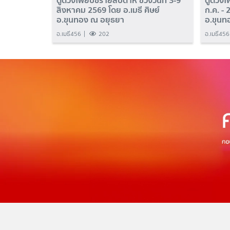
ดูดวงไพ่ยิปซีรายสัปดาห์ ช่วงวันที่ 3-9
ดูดวงไพ
สิงหาคม 2569 โดย อ.เมธี ศิษย์
ก.ค. - 
อ.ขุนทอง ณ อยุธยา
อ.ขุนท
อ.เมธี456
202
อ.เมธี456