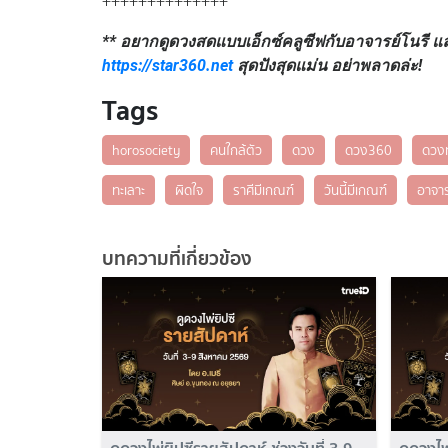
++++++++++++++
** อยากดูดวงสดแบบเอ็กซ์คลูซีฟกับอาจารย์โนรี แ
https://star360.net
สุดปังสุดแม่น อย่าพลาดล่ะ!
Tags
horosociety
คนใกล้ตัว
ดวง
ดวง360
ดวงท
ทะเลาะ
ผิดใจ
ราศีมีเกณฑ์
วันนี้มีเกณฑ์
อาจาร
บทความที่เกี่ยวข้อง