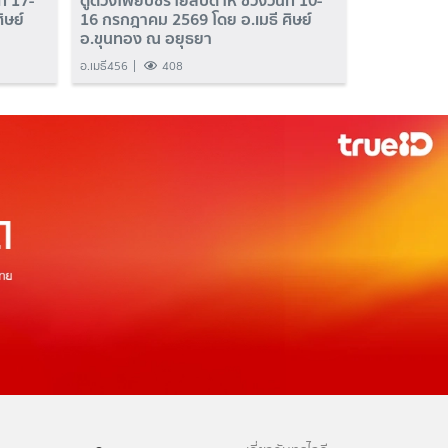
ี่ 17-
ดูดวงไพ่ยิปซีรายสัปดาห์ ช่วงวันที่ 10-
ิษย์
16 กรกฎาคม 2569 โดย อ.เมธี ศิษย์
อ.ขุนทอง ณ อยุธยา
อ.เมธี456
408