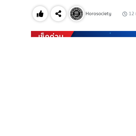
Horosociety
12