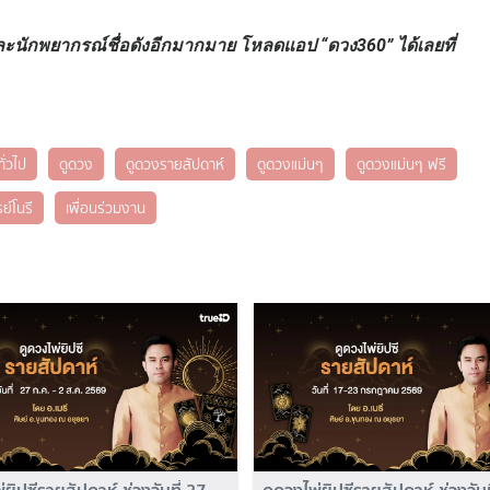
ละนักพยากรณ์ชื่อดังอีกมากมาย โหลดแอป “ดวง360” ได้เลยที่
ั่วไป
ดูดวง
ดูดวงรายสัปดาห์
ดูดวงแม่นๆ
ดูดวงแม่นๆ ฟรี
ย์โนรี
เพื่อนร่วมงาน