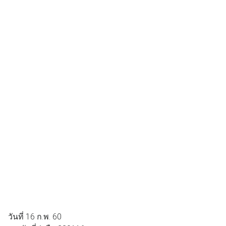
วันที่ 16 ก.พ. 60