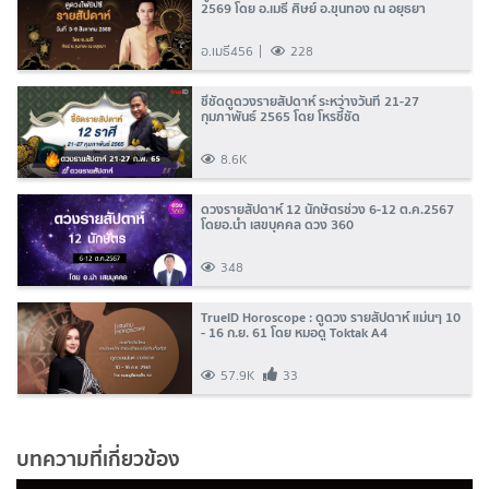
2569 โดย อ.เมธี ศิษย์ อ.ขุนทอง ณ อยุธยา
อ.เมธี456
228
ชี้ชัดดูดวงรายสัปดาห์ ระหว่างวันที่ 21-27
กุมภาพันธ์ 2565 โดย โหรชี้ชัด
8.6K
ดวงรายสัปดาห์ 12 นักษัตรช่วง 6-12 ต.ค.2567
โดยอ.นำ เสขบุคคล ดวง 360
348
TrueID Horoscope : ดูดวง รายสัปดาห์ แม่นๆ 10
- 16 ก.ย. 61 โดย หมอดู Toktak A4
57.9K
33
บทความที่เกี่ยวข้อง