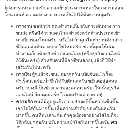
ผู้ส่งสารแห่งความรัก ความเย้ายวน ความหลงใหล ความอ่อน
โยน เสน่ห์ ความสง่างาม ความเป็นไปได้ที่จะตกหลุมรัก
การงาน
ขอทักว่า คุณทำงานเกี่ยวกับการเดินทาง การ
ขนส่ง หรือมีคำว่าเเดนไกล ต่างจังหวัดต่างประเทศเข้า
มาเกี่ยวข้องไหมครับ...หรือไม่ ถ้าคุณไม่ทำงานดังกล่าว
ชีวิตคุณก็เดินทางบ่อยใช่ไหมครับ..ช่วงนี้คุณให้เน้น
ทำงานเกี่ยวข้องกับคำว่าเเดนไกล (หรือธุรกิจออนไลน์
ก็ได้นะครับ) สำหรับคนที่มีอาชีพหลักอยู่แล้วก็ให้ทำ
เสริมกันไปนะครับ
การเงิน
สู้ๆเเล้วจะชนะ ลุยๆๆครับ หยิบจับอะไรก็จะ
สำเร็จนะครับ..น้ำขึ้นให้รีบตักนะครับ ขยันต่อสู้อดทน
ครับ..ช่วงนี้เป็นช่วงเวลาของคุณนะครับ (ให้เน้นธุรกิจ
ออนไลน์ อีคอมเมอร์ซ ไว้นะครับเเล้วจะรวย)
ความรัก
คนที่มีคูอยู่แล้วความรักจะดีขึ้นหวานชื่นขึ้น
เอาใจใส่กันมากขึ้น เห็นความสำคัญของกันและกัน
มากขึ้น คนที่ทะเลาะกัน ถ้าคุณง้อเขาอย่างใส่ใจ..ก็จะ
ได้กลับมาคุยกัน ปรับความเข้าใจกันมากขึ้นครับ
คน