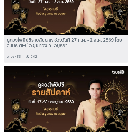
ดูดวงไพ่ยิปซีรายสัปดาห์ ช่วงวันที่ 27 ก.ค. - 2 ส.ค. 2569 โดย
อ.เมธี ศิษย์ อ.ขุนทอง ณ อยุธยา
อ.เมธี456
362