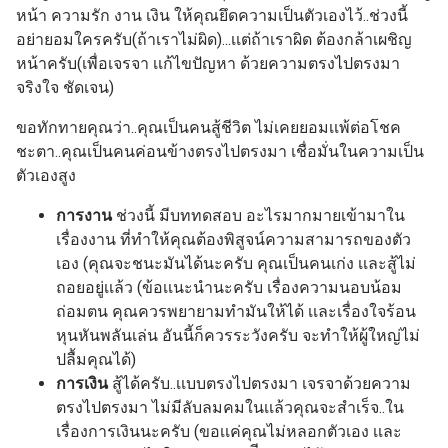
หน้า
ความรัก งาน เงิน ให้คุณยึดความเป็นตัวเองไว้..ช่วงนี้
อย่ายอมใครครับ(ถ้าเราไม่ผิด)...เเต่ถ้าเราผิด ต้องกล้าเผชิญ
หน้าครับ(เพื่อเจรจา เเก้ไขปัญหา ด้วยความตรงไปตรงมา
จริงใจ ชัดเจน)
ขอทักทายคุณว่า..คุณเป็นคนสู้ชีวิต ไม่เคยยอมเเพ้ต่อโชค
ชะตา..คุณเป็นคนค่อนข้างตรงไปตรงมา เชื่อมั่นในความเป็น
ตัวเองสูง
การงาน
ช่วงนี้ มีบททดสอบ อะไรมากมายเข้ามาใน
เรื่องงาน ที่ทำให้คุณต้องพิสูจน์ความสามารถของตัว
เอง (คุณจะชนะมันได้นะครับ คุณเป็นคนเก่ง เเละสู้ไม่
ถอยอยู่เเล้ว (ข้อเเนะนำนะครับ เรื่องความนอบน้อม
ถ่อมตน คุณควรพยายามทำมันให้ได้ เเละเรื่องใจร้อน
หุนหันพลันเล่น อันนี้ก็ควรระวังครับ จะทำให้ผู้ใหญ่ไม่
ปลื้มคุณได้)
การเงิน
สู้ได้ครับ..เเบบตรงไปตรงมา เจรจาด้วยความ
ตรงไปตรงมา ไม่มีลับลมคมในเเล้วคุณจะสำเร็จ..ใน
เรื่องการเงินนะครับ (ขอเเค่คุณไม่หลอกตัวเอง เเละ