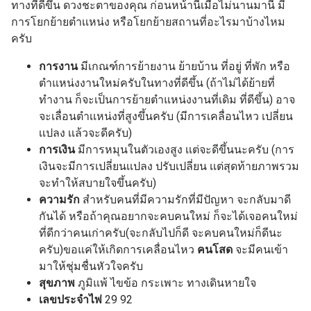
ทางที่ดีขึ้น ดวงชะตาของคุณ ก่อนหน้านี้เมื่อไม่นานมานี้ มี
การโยกย้ายตำเเหน่ง หรือโยกย้ายสถานที่อะไรมาบ้างไหม
ครับ
การงาน
มีเกณฑ์การย้ายงาน ย้ายบ้าน ที่อยู่ ที่พัก หรือ
ตำแหน่งงานใหม่ครับในทางที่ดีขึ้น (ถ้าไม่ได้ย้ายที่
ทำงาน ก็จะเป็นการย้ายตำแหน่งงานที่เดิม ที่ดีขึ้น) อาจ
จะเลื่อนตำเเหน่งที่สูงขึ้นครับ (มีการเคลื่อนไหว เปลี่ยน
เเปลง เเล้วจะดีครับ)
การเงิน
มีการหมุนในตัวเองสูง เเต่จะดีขึ้นนะครับ (การ
เงินจะมีการเปลี่ยนเเปลง ปรับเปลี่ยน เเต่สุดท้ายภาพรวม
จะทำให้สบายใจขึ้นครับ)
ความรัก
สำหรับคนที่มีความรักที่มีปัญหา จะกลับมาดี
กันได้ หรือถ้าคุณอยากจะคบคนใหม่ ก็จะได้เจอคนใหม่
ที่ดีกว่าคนเก่าครับ(จะกลับไปก็ดี จะคบคนใหม่ก็ดีนะ
ครับ)ขอแค่ให้เกิดการเคลื่อนไหว
คนโสด
จะมีคนเข้า
มาให้ชุ่มชื่นหัวใจครับ
สุขภาพ
ภูมิแพ้ ไขข้อ กระเพาะ ทางเดินหายใจ
เลขประจำไพ่
29 92