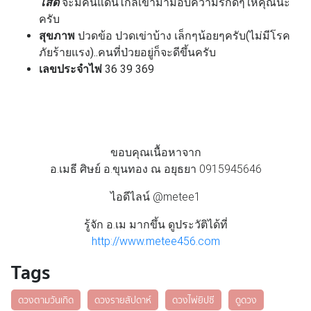
โสด
จะมีคนแดนไกลเข้ามามอบความรักดีๆให้คุณนะ
ครับ
สุขภาพ
ปวดข้อ ปวดเข่าบ้าง เล็กๆน้อยๆครับ(ไม่มีโรค
ภัยร้ายแรง)..คนที่ป่วยอยู่ก็จะดีขึ้นครับ
เลขประจำไพ่
36 39 369
ขอบคุณเนื้อหาจาก
อ.เมธี ศิษย์ อ.ขุนทอง ณ อยุธยา 0915945646
ไอดีไลน์ @metee1
รู้จัก อ.เม มากขึ้น ดูประวัติได้ที่
http://www.metee456.com
Tags
ดวงตามวันเกิด
ดวงรายสัปดาห์
ดวงไพ่ยิปซี
ดูดวง