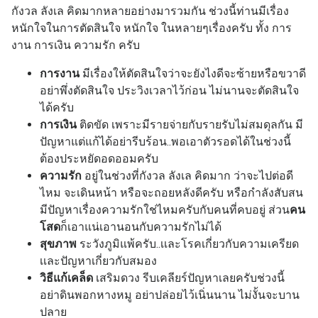
กังวล ลังเล คิดมากหลายอย่างมารวมกัน ช่วงนี้ท่านมีเรื่อง
หนักใจในการตัดสินใจ หนักใจ ในหลายๆเรื่องครับ ทั้ง การ
งาน การเงิน ความรัก ครับ
การงาน
มีเรื่องให้ตัดสินใจว่าจะยังไงดีจะซ้ายหรือขวาดี
อย่าพึ่งตัดสินใจ ประวิงเวลาไว้ก่อน ไม่นานจะตัดสินใจ
ได้ครับ
การเงิน
ติดขัด เพราะมีรายจ่ายกับรายรับไม่สมดุลกัน มี
ปัญหาแต่แก้ได้อย่ารีบร้อน..พอเอาตัวรอดได้ในช่วงนี้
ต้องประหยัดอดออมครับ
ความรัก
อยู่ในช่วงที่กังวล ลังเล คิดมาก ว่าจะไปต่อดี
ไหม จะเดินหน้า หรือจะถอยหลังดีครับ หรือกำลังสับสน
มีปัญหาเรื่องความรักใช่ไหมครับกับคนที่คบอยู่ ส่วน
คน
โสด
ก็เอาแน่เอานอนกับความรักไม่ได้
สุขภาพ
ระวังภูมิแพ้ครับ..เเละโรคเกี่ยวกับความเครียด
เเละปัญหาเกี่ยวกับสมอง
วิธีแก้เคล็ด
เสริมดวง รีบเคลียร์ปัญหาเลยครับช่วงนี้
อย่าดินพอกหางหมู อย่าปล่อยไว้เนิ่นนาน ไม่งั้นจะบาน
ปลาย