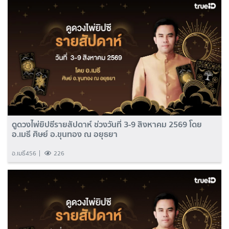
ดูดวงไพ่ยิปซีรายสัปดาห์ ช่วงวันที่ 3-9 สิงหาคม 2569 โดย
อ.เมธี ศิษย์ อ.ขุนทอง ณ อยุธยา
อ.เมธี456
226