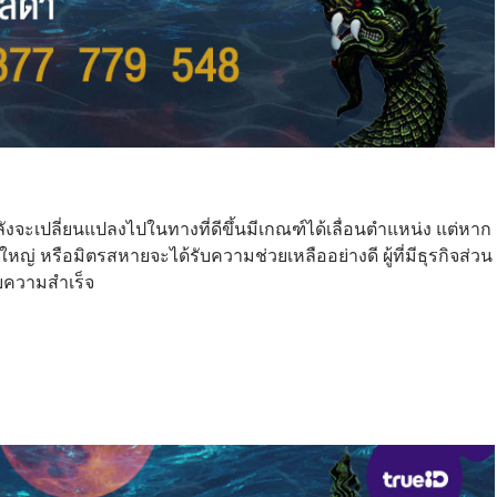
จะเปลี่ยนแปลงไปในทางที่ดีขึ้นมี
เกณฑ์ได้เลื่อนตําแหน่ง แต่หาก
ญ่ หรือมิตรสหายจะได้รับความช่วยเหลืออย่างดี ผู้ที่มีธุรกิจส่วน
บความสำเร็จ