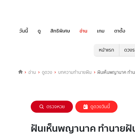
วันนี้
ดู
สิทธิพิเศษ
อ่าน
เกม
ตาตั้ง
หน้าแรก
ดวงร
อ่าน
ดูดวง
บทความทำนายฝัน
ฝันเห็นพญานาค ทำนา
ตรวจหวย
ดูดวงวันนี้
ฝันเห็นพญานาค ทำนายฝัน