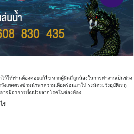
่นทำไว้ให้ท่านต้องคอยแก้ไข หากผู้ฝันมีลูกน้องในการทำงานเป็นช่วง
วังเพศตรงข้ามนำพาความเดือดร้อนมาให้ ระมัดระวังอุบัติเหตุ
ษอาจมีอาการเจ็บป่วยจากโรคในช่องท้อง
ไร