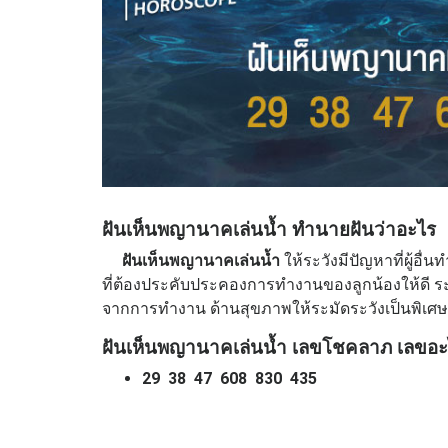
ฝันเห็นพญานาคเล่นน้ำ ทำนายฝันว่าอะไร
ฝันเห็นพญานาคเล่นน้ำ
ให้ระวังมีปัญหาที่ผู้อื
ที่ต้องประคับประคองการทำงานของลูกน้องให้ดี ระ
จากการทำงาน ด้านสุขภาพให้ระมัดระวังเป็นพิเศ
ฝันเห็นพญานาคเล่นน้ำ เลขโชคลาภ เลขอะ
29 38 47 608 830 435