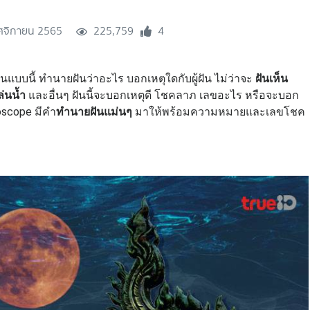
ศจิกายน 2565
225,759
4
แบบนี้ ทำนายฝันว่าอะไร บอกเหตุใดกับผู้ฝัน ไม่ว่าจะ
ฝันเห็น
่นน้ำ
และอื่นๆ ฝันนี้จะบอกเหตุดี โชคลาภ เลขอะไร หรือจะบอก
roscope มีคำ
ทำนายฝันแม่นๆ
มาให้พร้อมความหมายและเลขโชค