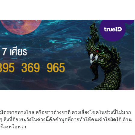
มิตรจากทางไกล หรือชาวต่างชาติ ดวงเสี่ยงโชคในช่วงนี้ไม่มาก
สิ่งที่ต้องระวังในช่วงนี้คือคำพูดที่อาจทำให้คนเข้าใจผิดได้ ด้าน
รื่องหวือหวา