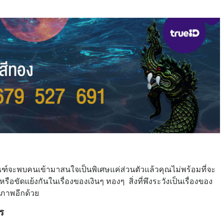
กณฑ์จะพบคนเข้ามาสนใจเป็นพิเศษแค่ส่วนตัวแล้วคุณไม่พร้อมที่จะ
หรือขัดแย้งกันในเรื่องของเงินๆ ทองๆ สิ่งที่พึงระวังเป็นเรื่องของ
ุขภาพอีกด้วย
ร