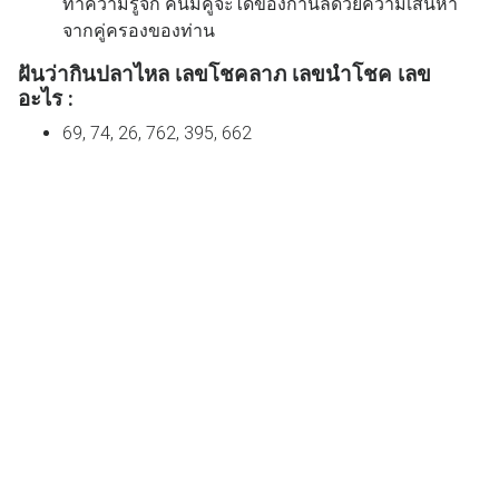
ทำความรู้จัก คนมีคู่จะได้ของกำนัลด้วยความเสน่หา
จากคู่ครองของท่าน
ฝันว่ากินปลาไหล เลขโชคลาภ เลขนำโชค เลข
อะไร
:
69, 74, 26, 762, 395, 662