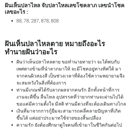
ฝันเห็นปลาไหล จับปลาไหลเลขโชคลาภ เลขนำโชค
เลขอะไร :
88, 78, 287, 878, 808
ฝันเห็นปลาไหลตาย หมายถึงอะไร
ทำนายฝันว่าอะไร
ฝันว่าเห็นปลาไหลตาย ขอทำนายทายว่า จะได้พบกับ
เพศตางข้ามที่นำลาภมาให้ จะมีโชคอยู่ทางทิศใต้ มา
จากคนผิวสองสี เป็นช่วงเวลาที่ต้องใช้ความพยายามจึง
จะสมหวังในสิ่งที่ต้องการ
ท่านมีเกณฑ์ได้รับลาภผลจากคนรัก อีกทั้งหน้าที่การ
งานจะดีขึ้น ลื่นไหล อุปสรรคที่ว่ายากท่านจะผ่านไปได้
ขอแค่มีความตั้งใจ มีสติ ท่านมีดวงที่จะต้องเดินทางไกล
เงินที่มาจากการกู้ยืมจะสามารถคลี่คลายปัญหาที่เกิด
ขึ้นได้ แต่อย่าประมาทใช้จ่ายของสิ้นเปลือง
ความรัก ยังต้องศึกษาดูใจคนที่เข้ามาในชีวิตกันต่อไป