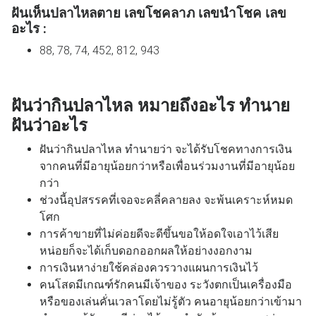
ฝันเห็นปลาไหลตาย เลขโชคลาภ เลขนำโชค เลข
อะไร
:
88, 78, 74, 452, 812, 943
ฝันว่ากินปลาไหล หมายถึงอะไร ทำนาย
ฝันว่าอะไร
ฝันว่ากินปลาไหล ทำนายว่า จะได้รับโชคทางการเงิน
จากคนที่มีอายุน้อยกว่าหรือเพื่อนร่วมงานที่มีอายุน้อย
กว่า
ช่วงนี้อุปสรรคที่เจอจะคลี่คลายลง จะพ้นเคราะห์หมด
โศก
การค้าขายที่ไม่ค่อยดีจะดีขึ้นขอให้อดใจเอาไว้เสีย
หน่อยก็จะได้เก็บดอกออกผลให้อย่างงอกงาม
การเงินหาง่ายใช้คล่องควรวางแผนการเงินไว้
คนโสดมีเกณฑ์รักคนมีเจ้าของ ระวังตกเป็นเครื่องมือ
หรือของเล่นคั่นเวลาโดยไม่รู้ตัว คนอายุน้อยกว่าเข้ามา