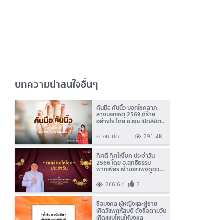
บทความน่าสนใจอื่นๆ
คันมือ คันนิ้ว บอกโชคลาภ
ลางบอกเหตุ 2569 ดีร้าย
อย่างไร โดย อ.เจน เปิดลิขิต
ธูปพยากรณ์
อ.เจน เปิด
291.4K
ลิขิต ธูป
พยากรณ์
ทิศดี ทิศให้โชค ประจำวัน
2566 โดย อ.สุทธิธรรม
พากเพียร เจ้าของเพจดูดวง
โหราศาสตร์ไทยระบบรังสีดาว
266.6K
2
ชื่อมงคล ผู้หญิงและผู้ชาย
เกิดวันพฤหัสบดี ตั้งชื่อตามวัน
เกิดแบบไหนให้มงคล