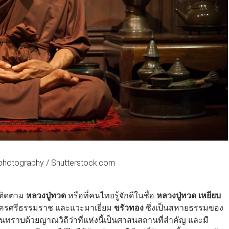
e photography / Shutterstock.com
างติดตาม
หลวงปู่ทวด
หรือที่คนไทยรู้จักดีในชื่อ
หลวงปู่ทวด เหยียบ
ี่นครศรีธรรมราช และแวะมาเยี่ยม
ขรัวทอง
ซึ่งเป็นสหายธรรมของ
ท่านทราบด้วยญาณวิถีว่าที่แห่งนี้เป็นศาสนสถานที่สำคัญ และมี