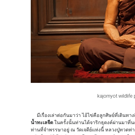
kajornyot wildlif
มีเรื่องเล่าต่อกันมาว่า ไอ้ไข่คือลูกศิษย์ที่เดินท
น้ำทะเลจืด
ในครั้งนั้นท่านได้จาริกธุดงค์ผ่านมาท
ท่านที่จำพรรษาอยู่ ณ วัดเจดีย์แห่งนี้ หลวงปู่ทวด