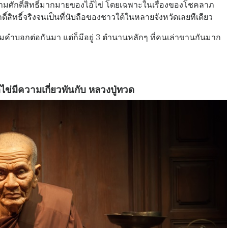
่าความศักดิ์สิทธิ์มากมายของไอ้ไข่ โดยเฉพาะในเรื่องของโชคลาภ
กดิ์สิทธิ์จริงจนเป็นที่นับถือของชาวใต้ในหลายจังหวัดเลยทีเดียว
ำบอกต่อกันมา แต่ก็มีอยู่ 3 ตำนานหลักๆ ที่คนเล่าขานกันมาก
อ้ไข่มีความเกี่ยวพันกับ หลวงปู่ทวด