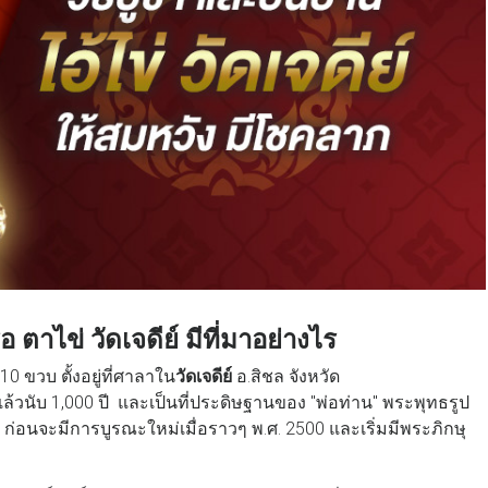
อ ตาไข่ วัดเจดีย์ มีที่มาอย่างไร
0 ขวบ ตั้งอยู่ที่ศาลาใน
วัดเจดีย์
อ.สิชล จังหวัด
แล้วนับ 1,000 ปี และเป็นที่ประดิษฐานของ "พ่อท่าน" พระพุทธรูป
นาน ก่อนจะมีการบูรณะใหม่เมื่อราวๆ พ.ศ. 2500 และเริ่มมีพระภิกษุ