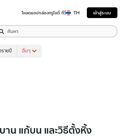
TH
เข้าสู่ระบบ
โหลดแอป
กล่องทรูไอดี ทีวี
งรายปี
อื่นๆ
าน แก้บน และวิธีตั้งหิ้ง