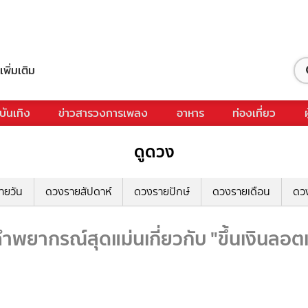
เพิ่มเติม
บันเทิง
ข่าวสารวงการเพลง
อาหาร
ท่องเที่ยว
ดูดวง
ายวัน
ดวงรายสัปดาห์
ดวงรายปักษ์
ดวงรายเดือน
ดว
มคำพยากรณ์สุดแม่นเกี่ยวกับ "ขึ้นเงินลอตเต