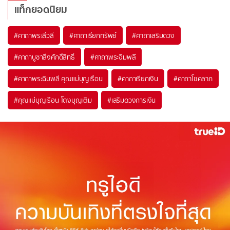
แท็กยอดนิยม
#
คาถาพระสีวลี
#
คาถาเรียกทรัพย์
#
คาถาเสริมดวง
#
คาถาบูชาสิ่งศักดิ์สิทธิ์
#
คาถาพระฉิมพลี
#
คาถาพระฉิมพลี คุณแม่บุญเรือน
#
คาถาเรียกเงิน
#
คาถาโชคลาภ
#
คุณแม่บุญเรือน โตงบุญเติม
#
เสริมดวงการเงิน