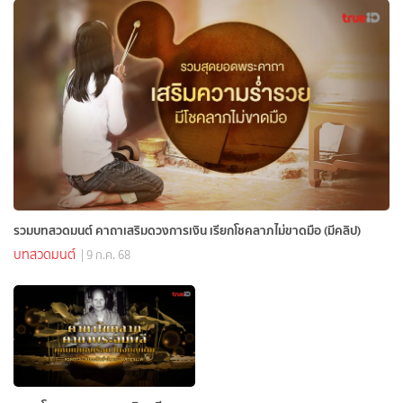
รวมบทสวดมนต์ คาถาเสริมดวงการเงิน เรียกโชคลาภไม่ขาดมือ (มีคลิป)
บทสวดมนต์
| 9 ก.ค. 68