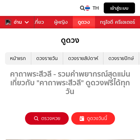
TH
เข้าสู่ระบบ
อาหาร
อ่าน
ท่องเที่ยว
ผู้หญิง
ดูดวง
ทรูไอดี ครีเอเตอร์
ดูดวง
หน้าแรก
ดวงรายวัน
ดวงรายสัปดาห์
ดวงรายปักษ์
คาถาพระสีวลี - รวมคำพยากรณ์สุดแม่น
เกี่ยวกับ "คาถาพระสีวลี" ดูดวงฟรีได้ทุก
วัน
ตรวจหวย
ดูดวงวันนี้