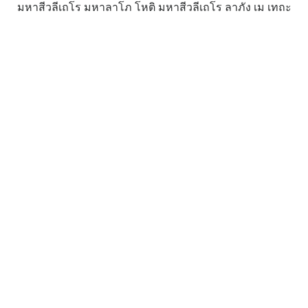
มหาสีวลีเถโร มหาลาโภ โหติ มหาสีวลีเถโร ลาภัง เม เทถะ