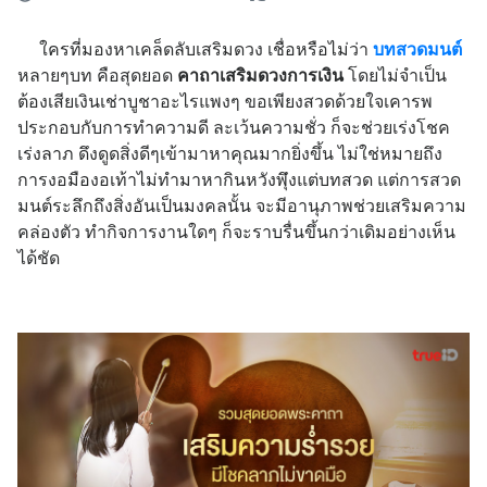
ใครที่มองหาเคล็ดลับเสริมดวง เชื่อหรือไม่ว่า
บทสวดมนต์
หลายๆบท คือสุดยอด
คาถาเสริมดวงการเงิน
โดยไม่จำเป็น
ต้องเสียเงินเช่าบูชาอะไรแพงๆ ขอเพียงสวดด้วยใจเคารพ
ประกอบกับการทำความดี ละเว้นความชั่ว ก็จะช่วยเร่งโชค
เร่งลาภ ดึงดูดสิ่งดีๆเข้ามาหาคุณมากยิ่งขึ้น ไม่ใช่หมายถึง
การงอมืองอเท้าไม่ทำมาหากินหวังพึุ่งแต่บทสวด แต่การสวด
มนต์ระลึกถึงสิ่งอันเป็นมงคลนั้น จะมีอานุภาพช่วยเสริมความ
คล่องตัว ทำกิจการงานใดๆ ก็จะราบรื่นขึ้นกว่าเดิมอย่างเห็น
ได้ชัด