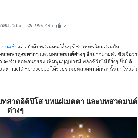
กายน 2566
999,486
21
ตอนเช้า
แล้ว ยังมีบทสวดมนต์อื่นๆ ที่ชาวพุทธนิยมสวดกัน
ทสวดพาหุงมหากา
และ
บทสวดมนต์ต่างๆ
อีกมากมายค่ะ ซึ่งเชื่อว่า
ะช่วยลดทอนกรรม เพิ่มพูนบุญบารมี พลิกชีวิตให้ดียิ่งๆ ขึ้นได้
 และ TrueID Horoscope ได้รวบรวมบทสวดมนต์เหล่านั้นมาให้แล้ว
ทสวดอิติปิโส บทแผ่เมตตา และบทสวดมนต์
ต่างๆ