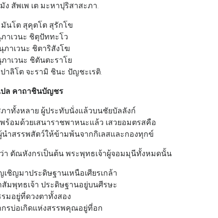
มัง สัพเพ เต มะหาปุริสาสะภา.
ะมันโต สุคุตโต สุรักโข
ุภาเวนะ ชิตุปัททะโว
นุภาเวนะ ชิตาริสังโฆ
ุภาเวนะ ชิตันตะราโย
ปาลิโต จะรามิ ชินะ ปัญชะเรติ.
ปล คาถาชินบัญชร
ั้งหลาย ผู้ประทับนั่งแล้วบนชัยบัลลังก์
ั่งพร้อมด้วยเสนาราชพาหนะแล้ว เสวยอมตรสคือ
นผู้นำสรรพสัตว์ให้ข้ามพ้นจากกิเลสและกองทุกข์
 ตัณหังกรเป็นต้น พระพุทธเจ้าผู้จอมมุนีทั้งหมดนั้น
ญเชิญมาประดิษฐานเหนือเศียรเกล้า
สัมพุทธเจ้า ประดิษฐานอยู่บนศีรษะ
มอยู่ที่ดวงตาทั้งสอง
ากรบ่อเกิดแห่งสรรพคุณอยู่ที่อก