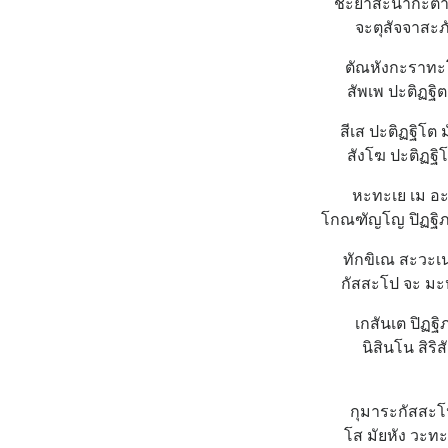
ชะยาสะนากะตา 
จะตุสัจจาสะภั
ตัณหังกะราทะโ
สัพเพ ปะติฏฐิต
สีเส ปะติฏฐิโต 
สังโฆ ปะติฏฐิโ
หะทะเย เม อะ
โกณฑัญโญ ปิฏฐิภ
ทักขิเณ สะวะเน
กัสสะโป จะ มะ
เกสันเต ปิฏฐิ
นิสินโน สิริ
กุมาระกัสสะโ
โส มัยหัง วะทะ