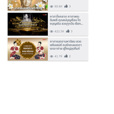
90.6K
3
คาถาโชคลาภ คาถาพระ
ฉิมพลี คุณแม่บุญเรือน โต
งบุญเติม สวดทุกวัน เรียก
ทรัพย์ ปลดหนี้ พลิกฐานะได้!
422.5K
3
คาถาเมตตามหานิยม สวด
เสริมเสน่ห์ คนรักคนเมตตา
เจรจาง่าย ผู้ใหญ่อุปถัมภ์
41.7K
2