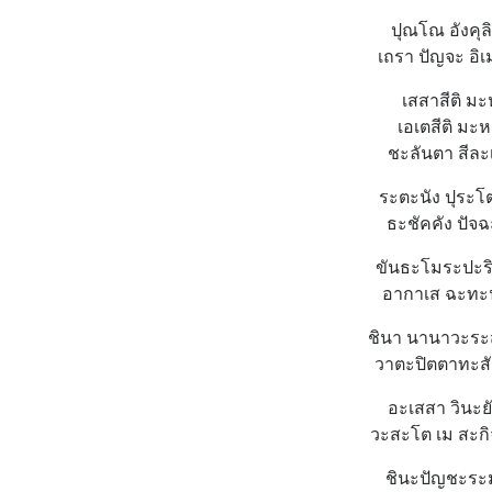
ปุณโณ อังคุล
เถรา ปัญจะ อิ
เสสาสีติ ม
เอเตสีติ มะ
ชะลันตา สีละเ
ระตะนัง ปุระโต
ธะชัคคัง ปัจฉ
ขันธะโมระปะริ
อากาเส ฉะทะน
ชินา นานาวะระส
วาตะปิตตาทะสั
อะเสสา วินะย
วะสะโต เม สะกิ
ชินะปัญชะระมั