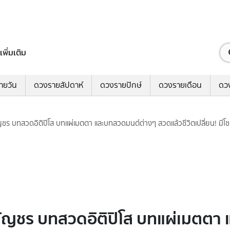
เพิ่มเติม
ายวัน
ดวงรายสัปดาห์
ดวงรายปักษ์
ดวงรายเดือน
ดว
 บทสวดอิติปิโส บทแผ่เมตตา และบทสวดมนต์ต่างๆ สวดแล้วชีวิตเปลี่ยน! มีโ
ญชร บทสวดอิติปิโส บทแผ่เมตตา