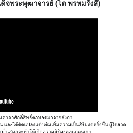
็จพระพุฒาจารย์ (โต พรหมรังสี)
็นคาถาศักดิ์สิทธิ์ตกทอดมาจากลังกา
และได้ดัดแปลงแต่งเติมเพิ่มความเป็นสิริมงคลยิ่งขึ้น ผู้ใดสวด
ม่ำเสมอจะทำให้เกิดความสิริมงคลแก่ตนเอง