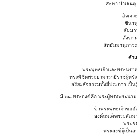
สะทา ปาเลนตุ 
อิจเจว
ชินาน
ธัมมา
สังฆาน
สัทธัมมานุภาวะ
คำแ
พระพุทธเจ้าและพระนราสภาท
ทรงพิชิตพระยามาราธิราชผู้พร
อริยะสัจธรรมทั้งสี่ประการ เป็
มี ๒๘ พระองค์คือ พระผู้ทรงพระนามว่า
ข้าพระพุทธเจ้าขออั
องค์สมเด็จพระสัมมา
พระธรร
พระสงฆ์ผู้เป็นอ