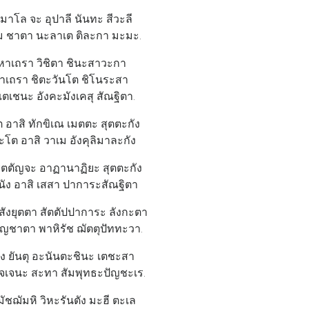
ิมาโล จะ อุปาลี นันทะ สีวะลี
เม ชาตา นะลาเต ติละกา มะมะ.
ะหาเถรา วิชิตา ชินะสาวะกา
หาเถรา ชิตะวันโต ชิโนระสา
ตเชนะ อังคะมังเคสุ สัณฐิตา.
 อาสิ ทักขิเณ เมตตะ สุตตะกัง
ะโต อาสิ วาเม อังคุลิมาละกัง
ตตัญจะ อาฏานาฏิยะ สุตตะกัง
ัง อาสิ เสสา ปาการะสัณฐิตา
ังยุตตา สัตตัปปาการะ ลังกะตา
ญชาตา พาหิรัช ฌัตตุปัททะวา.
ัง ยันตุ อะนันตะชินะ เตชะสา
จเจนะ สะทา สัมพุทธะปัญชะเร.
ชฌัมหิ วิหะรันตัง มะฮี ตะเล