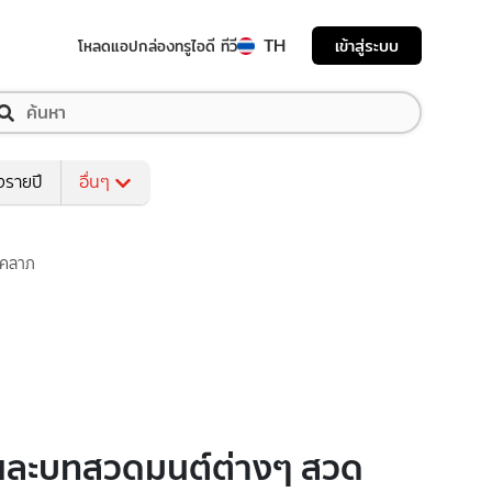
TH
เข้าสู่ระบบ
โหลดแอป
กล่องทรูไอดี ทีวี
งรายปี
อื่นๆ
ชคลาภ
 และบทสวดมนต์ต่างๆ สวด