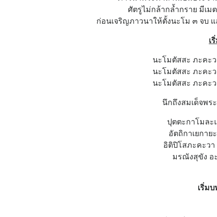
ศัตรูไม่กล้ากล้ำกราย มี
ก่อนเจริญภาวนาให้ตั้งนะโม ๓ จบ แล
เร
นะโมตัสสะ ภะคะวะ
นะโมตัสสะ ภะคะวะ
นะโมตัสสะ ภะคะวะ
นึกถึงสมเด็จพร
ปุตตะกาโมละเ
อัตถิกาเยกายะ
อิติปิโสภะคะว
มรณังสุขัง 
เริ่