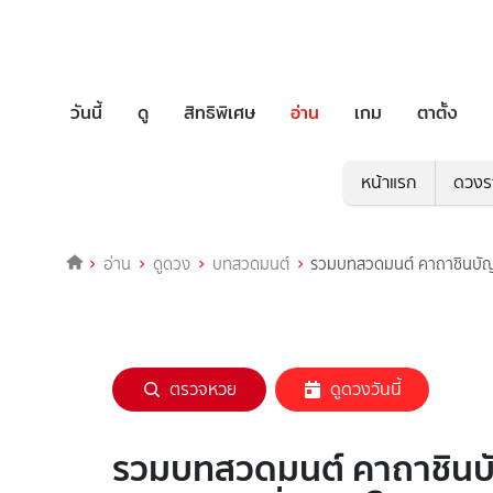
วันนี้
ดู
สิทธิพิเศษ
อ่าน
เกม
ตาตั้ง
หน้าแรก
ดวงร
อ่าน
ดูดวง
บทสวดมนต์
รวมบทสวดมนต์ คาถาชินบัญชร
ตรวจหวย
ดูดวงวันนี้
รวมบทสวดมนต์ คาถาชินบั