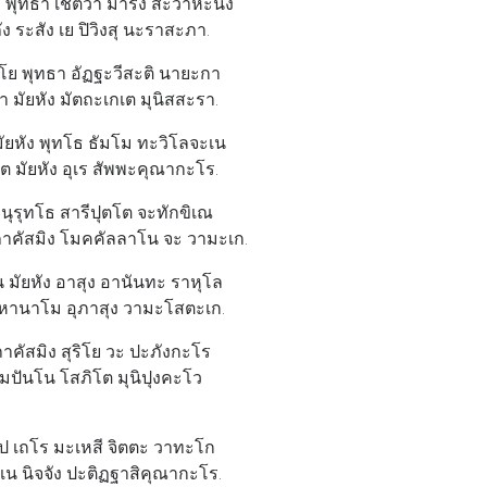
พุทธา เชตวา มารัง สะวาหะนัง
ง ระสัง เย ปิวิงสุ นะราสะภา.
ย พุทธา อัฏฐะวีสะติ นายะกา
า มัยหัง มัตถะเกเต มุนิสสะรา.
มัยหัง พุทโธ ธัมโม ทะวิโลจะเน
ต มัยหัง อุเร สัพพะคุณากะโร.
นุรุทโธ สารีปุตโต จะทักขิเณ
าคัสมิง โมคคัลลาโน จะ วามะเก.
 มัยหัง อาสุง อานันทะ ราหุโล
หานาโม อุภาสุง วามะโสตะเก.
ภาคัสมิง สุริโย วะ ปะภังกะโร
สัมปันโน โสภิโต มุนิปุงคะโว
ป เถโร มะเหสี จิตตะ วาทะโก
เน นิจจัง ปะติฏฐาสิคุณากะโร.