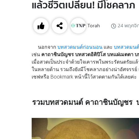
แล้วชีวิตเปลี่ยน! มีโชคลาภ
Torah
24 พฤศจิ
นอกจาก
บทสวดมนต์ก่อนนอน
และ
บทสวดมนต์
เช่น
คาถาชินบัญชร บทสวดอิติปิโส บทแผ่เมตตา
บ
เมื่อสวดเป็นประจำด้วยใจเคารพในพระรัตนตรัยแล้ว จ
ในหลายด้าน รวมถึงยังมีโชคลาภอย่างน่าอัศจรรย์
เซฟหรือ Bookmark หน้านี้ไว้สวดตามกันได้เลยค่ะ
รวมบทสวดมนต์ คาถาชินบัญชร บ