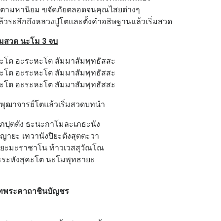
เมตตามหานิยม ขจัดภัยตลอดจนคุณไสยต่างๆ
้วระลึกถึงหลวงปู่โตและตั้งคำอธิษฐานแล้วเริ่มสวด
ิ่มสวด นะโม 3 จบ
โต อะระหะโต สัมมาสัมพุทธัสสะ
โต อะระหะโต สัมมาสัมพุทธัสสะ
โต อะระหะโต สัมมาสัมพุทธัสสะ
ะพุฒาจารย์โตแล้วเริ่มสวดบทนำ
ภปุตตัง ธะนะกาโมละเภธะนัง
ญายะ เทวานังปิยะตังสุตตะวา
า ยะมะราชาโน ท้าวเวสสุวัณโณ
อะระหังสุคะโต นะโมพุทธายะ
มบทพระคาถาชินบัญชร