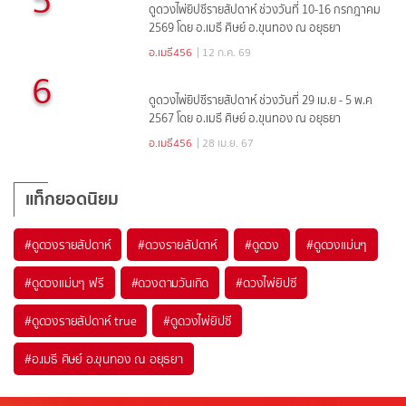
5
ดูดวงไพ่ยิปซีรายสัปดาห์ ช่วงวันที่ 10-16 กรกฎาคม
2569 โดย อ.เมธี ศิษย์ อ.ขุนทอง ณ อยุธยา
อ.เมธี456
| 12 ก.ค. 69
6
ดูดวงไพ่ยิปซีรายสัปดาห์ ช่วงวันที่ 29 เม.ย - 5 พ.ค
2567 โดย อ.เมธี ศิษย์ อ.ขุนทอง ณ อยุธยา
อ.เมธี456
| 28 เม.ย. 67
แท็กยอดนิยม
#
ดูดวงรายสัปดาห์
#
ดวงรายสัปดาห์
#
ดูดวง
#
ดูดวงแม่นๆ
#
ดูดวงแม่นๆ ฟรี
#
ดวงตามวันเกิด
#
ดวงไพ่ยิปซี
#
ดูดวงรายสัปดาห์ true
#
ดูดวงไพ่ยิปซี
#
อ.เมธี ศิษย์ อ.ขุนทอง ณ อยุธยา