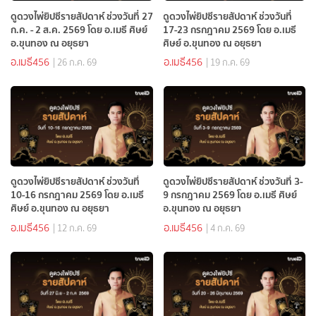
ดูดวงไพ่ยิปซีรายสัปดาห์ ช่วงวันที่ 27
ดูดวงไพ่ยิปซีรายสัปดาห์ ช่วงวันที่
ก.ค. - 2 ส.ค. 2569 โดย อ.เมธี ศิษย์
17-23 กรกฎาคม 2569 โดย อ.เมธี
อ.ขุนทอง ณ อยุธยา
ศิษย์ อ.ขุนทอง ณ อยุธยา
อ.เมธี456
อ.เมธี456
| 26 ก.ค. 69
| 19 ก.ค. 69
ดูดวงไพ่ยิปซีรายสัปดาห์ ช่วงวันที่
ดูดวงไพ่ยิปซีรายสัปดาห์ ช่วงวันที่ 3-
10-16 กรกฎาคม 2569 โดย อ.เมธี
9 กรกฎาคม 2569 โดย อ.เมธี ศิษย์
ศิษย์ อ.ขุนทอง ณ อยุธยา
อ.ขุนทอง ณ อยุธยา
อ.เมธี456
อ.เมธี456
| 12 ก.ค. 69
| 4 ก.ค. 69